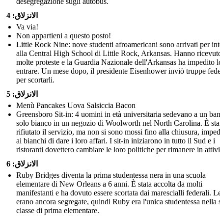
desegregazione sugli autobus.
الانزلاق: 4
Va via!
Non appartieni a questo posto!
Little Rock Nine: nove studenti afroamericani sono arrivati per int
alla Central High School di Little Rock, Arkansas. Hanno ricevut
molte proteste e la Guardia Nazionale dell'Arkansas ha impedito l
entrare. Un mese dopo, il presidente Eisenhower inviò truppe fede
per scortarli.
الانزلاق: 5
Menù Pancakes Uova Salsiccia Bacon
Greensboro Sit-in: 4 uomini in età universitaria sedevano a un ba
solo bianco in un negozio di Woolworth nel North Carolina. È sta
rifiutato il servizio, ma non si sono mossi fino alla chiusura, imp
ai bianchi di dare i loro affari. I sit-in iniziarono in tutto il Sud e i
ristoranti dovettero cambiare le loro politiche per rimanere in attivi
الانزلاق: 6
Ruby Bridges diventa la prima studentessa nera in una scuola
elementare di New Orleans a 6 anni. È stata accolta da molti
manifestanti e ha dovuto essere scortata dai marescialli federali. L
erano ancora segregate, quindi Ruby era l'unica studentessa nella 
classe di prima elementare.