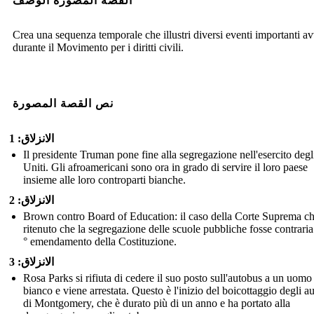
القصة المصورة الوصف
Crea una sequenza temporale che illustri diversi eventi importanti a
durante il Movimento per i diritti civili.
نص القصة المصورة
الانزلاق: 1
Il presidente Truman pone fine alla segregazione nell'esercito degli
Uniti. Gli afroamericani sono ora in grado di servire il loro paese
insieme alle loro controparti bianche.
الانزلاق: 2
Brown contro Board of Education: il caso della Corte Suprema c
ritenuto che la segregazione delle scuole pubbliche fosse contraria
° emendamento della Costituzione.
الانزلاق: 3
Rosa Parks si rifiuta di cedere il suo posto sull'autobus a un uomo
bianco e viene arrestata. Questo è l'inizio del boicottaggio degli a
di Montgomery, che è durato più di un anno e ha portato alla