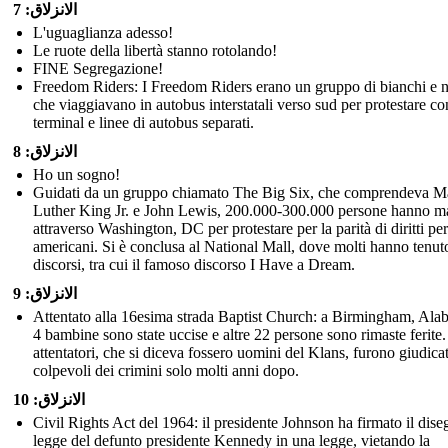
الانزلاق: 7
L'uguaglianza adesso!
Le ruote della libertà stanno rotolando!
FINE Segregazione!
Freedom Riders: I Freedom Riders erano un gruppo di bianchi e n
che viaggiavano in autobus interstatali verso sud per protestare co
terminal e linee di autobus separati.
الانزلاق: 8
Ho un sogno!
Guidati da un gruppo chiamato The Big Six, che comprendeva Ma
Luther King Jr. e John Lewis, 200.000-300.000 persone hanno ma
attraverso Washington, DC per protestare per la parità di diritti per
americani. Si è conclusa al National Mall, dove molti hanno tenut
discorsi, tra cui il famoso discorso I Have a Dream.
الانزلاق: 9
Attentato alla 16esima strada Baptist Church: a Birmingham, Ala
4 bambine sono state uccise e altre 22 persone sono rimaste ferite.
attentatori, che si diceva fossero uomini del Klans, furono giudicat
colpevoli dei crimini solo molti anni dopo.
الانزلاق: 10
Civil Rights Act del 1964: il presidente Johnson ha firmato il dise
legge del defunto presidente Kennedy in una legge, vietando la