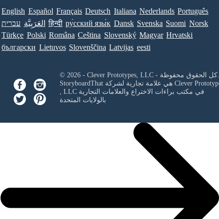
English
Español
Français
Deutsch
Italiana
Nederlands
Português
Norsk
Suomi
Svenska
Dansk
ру́сский язы́к
हिन्दी
العَرَبِيَّة
עברית
Türkçe
Polski
Româna
Ceština
Slovenský
Magyar
Hrvatski
български
Lietuvos
Slovenščina
Latvijas
eesti
Clever Prototypes, - كل الحقوق محفوظة.
Clever Prototyp
StoryboardThat هي علامة تجارية لشركة
في مكتب براءات الاختراع والعلامات التجارية
, LLC
بالولايات المتحدة