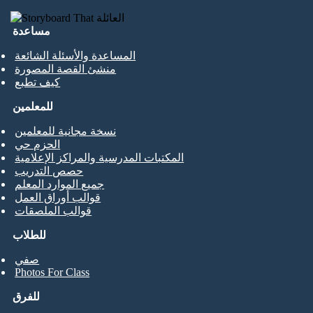
مساعدة
المساعدة والأسئلة الشائعة
منشئ القصة المصورة
كيف تطبع
للمعلمين
نسخة مجانية للمعلمين
الحزم حي
المكتبات المدرسية والمراكز الإعلامية
حصص التدريب
جميع الموارد المعلم
قوالب أوراق العمل
قوالب الملصقات
للطلاب
صفي
Photos For Class
للفرق