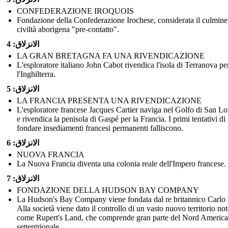
CONFEDERAZIONE IROQUOIS
Fondazione della Confederazione Irochese, considerata il culmine
civiltà aborigena "pre-contatto".
الانزلاق: 4
LA GRAN BRETAGNA FA UNA RIVENDICAZIONE
L'esploratore italiano John Cabot rivendica l'isola di Terranova pe
l'Inghilterra.
الانزلاق: 5
LA FRANCIA PRESENTA UNA RIVENDICAZIONE
L'esploratore francese Jacques Cartier naviga nel Golfo di San L
e rivendica la penisola di Gaspé per la Francia. I primi tentativi di
fondare insediamenti francesi permanenti falliscono.
الانزلاق: 6
NUOVA FRANCIA
La Nuova Francia diventa una colonia reale dell'Impero francese.
الانزلاق: 7
FONDAZIONE DELLA HUDSON BAY COMPANY
La Hudson's Bay Company viene fondata dal re britannico Carlo I
Alla società viene dato il controllo di un vasto nuovo territorio no
come Rupert's Land, che comprende gran parte del Nord America
settentrionale.