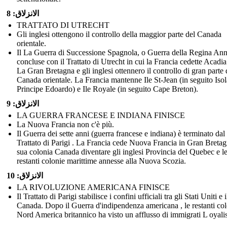
الانزلاق: 8
TRATTATO DI UTRECHT
Gli inglesi ottengono il controllo della maggior parte del Canada
orientale.
Il La Guerra di Successione Spagnola, o Guerra della Regina Ann
concluse con il Trattato di Utrecht in cui la Francia cedette Acadia
La Gran Bretagna e gli inglesi ottennero il controllo di gran parte 
Canada orientale. La Francia mantenne Ile St-Jean (in seguito Isol
Principe Edoardo) e Ile Royale (in seguito Cape Breton).
الانزلاق: 9
LA GUERRA FRANCESE E INDIANA FINISCE
La Nuova Francia non c'è più.
Il Guerra dei sette anni (guerra francese e indiana) è terminato dal
Trattato di Parigi . La Francia cede Nuova Francia in Gran Bretag
sua colonia Canada diventare gli inglesi Provincia del Quebec e l
restanti colonie marittime annesse alla Nuova Scozia.
الانزلاق: 10
LA RIVOLUZIONE AMERICANA FINISCE
Il Trattato di Parigi stabilisce i confini ufficiali tra gli Stati Uniti e i
Canada. Dopo il Guerra d'indipendenza americana , le restanti col
Nord America britannico ha visto un afflusso di immigrati L oyalis