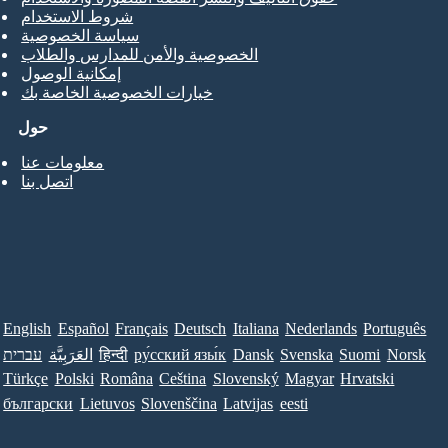
شروط الاستخدام
سياسة الخصوصية
الخصوصية والأمن للمدارس والطلاب
إمكانية الوصول
خيارات الخصوصية الخاصة بك
حول
معلومات عنا
اتصل بنا
English
Español
Français
Deutsch
Italiana
Nederlands
Português
Norsk
Suomi
Svenska
Dansk
ру́сский язы́к
हिन्दी
العَرَبِيَّة
עברית
Türkçe
Polski
Româna
Ceština
Slovenský
Magyar
Hrvatski
български
Lietuvos
Slovenščina
Latvijas
eesti