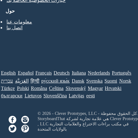
خيارات الخصوصية الخاصة بك
حول
معلومات عنا
اتصل بنا
English
Español
Français
Deutsch
Italiana
Nederlands
Português
Norsk
Suomi
Svenska
Dansk
ру́сский язы́к
हिन्दी
العَرَبِيَّة
עברית
Türkçe
Polski
Româna
Ceština
Slovenský
Magyar
Hrvatski
български
Lietuvos
Slovenščina
Latvijas
eesti
Clever Prototypes, - كل الحقوق محفوظة.
Clever Prototyp
StoryboardThat هي علامة تجارية لشركة
في مكتب براءات الاختراع والعلامات التجارية
, LLC
بالولايات المتحدة