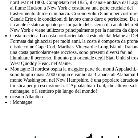
nord-est nel 1800. Completato nel 1825, il canale andava dal Lag
al fiume Hudson a New York e costituiva una parte cruciale del
trasferimento di merci in barca. Ci sono voluti 8 anni per costruire 
Canale Erie e le condizioni di lavoro erano dure e pericolose. Da 
il canale è stato ampliato per far parte del sistema di canali dello S
New York e viene utilizzato principalmente per la nautica da dipor
Costa rocciosa La costa nord-orientale si estende dal Maine al De
Formata dai ghiacciai per molti anni, la costa è composta da prom
e isole come Cape Cod, Martha's Vineyard e Long Island. Trattan
una costa particolarmente rocciosa, sono presenti diversi fari ad
illuminare il percorso. Il punto più orientale degli Stati Uniti si tro
West Quoddy Head, nel Maine.
Montagne Il nordest ospita la maggior parte dei monti Appalachi,
sono lunghi quasi 2.000 miglia e vanno dal Canada all'Alabama! I
monte Washington, nel New Hampshire, è una popolare attrazion
turistica per gli escursionisti. L'Appalachian Trail, che attraversa l
montagne, è il sentiero più lungo del mondo!
oceano Atlantico
: Montagne