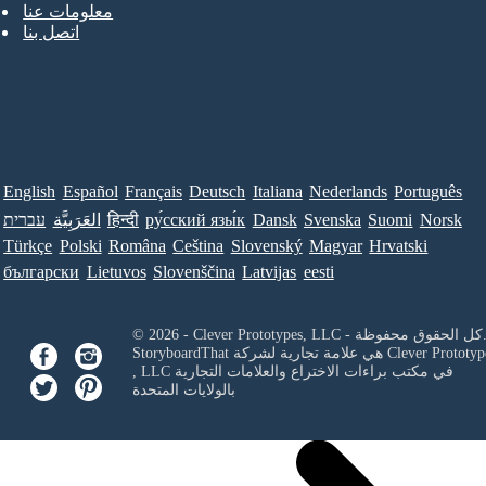
معلومات عنا
اتصل بنا
English
Español
Français
Deutsch
Italiana
Nederlands
Português
Norsk
Suomi
Svenska
Dansk
ру́сский язы́к
हिन्दी
العَرَبِيَّة
עברית
Türkçe
Polski
Româna
Ceština
Slovenský
Magyar
Hrvatski
български
Lietuvos
Slovenščina
Latvijas
eesti
Clever Prototypes, - كل الحقوق محفوظة.
Clever Prototyp
StoryboardThat هي علامة تجارية لشركة
في مكتب براءات الاختراع والعلامات التجارية
, LLC
بالولايات المتحدة