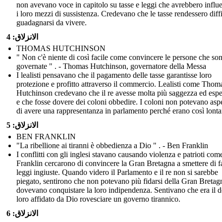
non avevano voce in capitolo su tasse e leggi che avrebbero influ
i loro mezzi di sussistenza. Credevano che le tasse rendessero diffi
guadagnarsi da vivere.
الانزلاق: 4
THOMAS HUTCHINSON
" Non c'è niente di così facile come convincere le persone che so
governate " . - Thomas Hutchinson, governatore della Messa
I lealisti pensavano che il pagamento delle tasse garantisse loro
protezione e profitto attraverso il commercio. Lealisti come Thom
Hutchinson credevano che il re avesse molta più saggezza ed esp
e che fosse dovere dei coloni obbedire. I coloni non potevano aspe
di avere una rappresentanza in parlamento perché erano così lonta
الانزلاق: 5
BEN FRANKLIN
"La ribellione ai tiranni è obbedienza a Dio " . - Ben Franklin
I conflitti con gli inglesi stavano causando violenza e patrioti co
Franklin cercarono di convincere la Gran Bretagna a smettere di f
leggi ingiuste. Quando videro il Parlamento e il re non si sarebbe
piegato, sentirono che non potevano più fidarsi della Gran Bretag
dovevano conquistare la loro indipendenza. Sentivano che era il 
loro affidato da Dio rovesciare un governo tirannico.
الانزلاق: 6