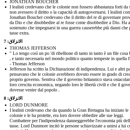
JONATHAN BOUCHER
I lealisti credevano che le colonie non fossero abbastanza forti da 
non avessero il diritto o la capacità di autogovernarsi. I lealisti co
Jonathan Boucher credevano che il diritto del re di governare pro
da Dio e che disobbedire al re fosse come disobbedire a Dio. Ha 
sostenuto che impegnarsi in una guerra causerebbe più danni che
tasse extra.
الانزلاق: 7
THOMAS JEFFERSON
" Lo tengo così un po 'di ribellione di tanto in tanto è un file cosa
, e tanto necessaria nel mondo politico quanto tempeste in quella fi
- Thomas Jefferson
Jefferson ha scritto la Dichiarazione di indipendenza. Lui e altri pa
pensavano che le colonie avrebbero dovuto essere in grado di crea
proprio governo. Sentiva che il governo britannico stava ostacola
loro crescita economica, negando loro le libertà civili e che il gov
dovesse venire dal popolo .
الانزلاق: 8
LORD DUNMORE
I lealisti credevano che da quando la Gran Bretagna ha iniziato le
colonie e le ha protette, era loro dovere obbedire alle sue leggi.
Combattere per l'indipendenza danneggerebbe l'economia più del
tasse. Lord Dunmore incitò le persone schiavizzate a unirsi a lui c