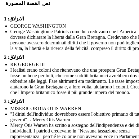
نص القصة المصورة
الانزلاق: 1
GEORGE WASHINGTON
George Washington e Patriots come lui credevano che l'America
dovesse dichiarare la libertà dalla Gran Bretagna. Credevano che 
persone avessero determinati diritti che il governo non può toglie
la vita, la libertà e la ricerca della felicità. compreso il diritto di pr
الانزلاق: 2
RE GEORGE III
I lealisti erano coloni che ritenevano che una prospera Gran Bret
fosse un bene per tutti, che come sudditi britannici avrebbero dov
obbedire alle leggi. Fare altrimenti era tradimento. Le tasse impost
aiutarono la Gran Bretagna e, a loro volta, aiutarono i coloni. Cr
che l'Impero britannico fosse il più grande impero del mondo.
الانزلاق: 3
MISERICORDIA OTIS WARREN
"I diritti dell'individuo dovrebbero essere l'obiettivo primario di tutt
governi". - Mercy Otis Warren
Mercy Otis Warren ha scritto a sostegno dell'indipendenza e dei dir
individuali. I patrioti credevano in "Nessuna tassazione senza
rappresentanza" perché le colonie non avevano voce in Parlament