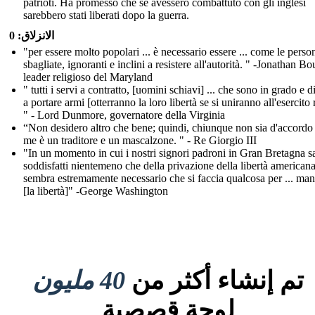
patrioti. Ha promesso che se avessero combattuto con gli inglesi
sarebbero stati liberati dopo la guerra.
الانزلاق: 0
"per essere molto popolari ... è necessario essere ... come le person
sbagliate, ignoranti e inclini a resistere all'autorità. " -Jonathan Bo
leader religioso del Maryland
" tutti i servi a contratto, [uomini schiavi] ... che sono in grado e d
a portare armi [otterranno la loro libertà se si uniranno all'esercito 
" - Lord Dunmore, governatore della Virginia
“Non desidero altro che bene; quindi, chiunque non sia d'accordo
me è un traditore e un mascalzone. " - Re Giorgio III
"In un momento in cui i nostri signori padroni in Gran Bretagna 
soddisfatti nientemeno che della privazione della libertà americana
sembra estremamente necessario che si faccia qualcosa per ... man
[la libertà]" -George Washington
تم إنشاء أكثر من
40 مليون
لوحة قصصية