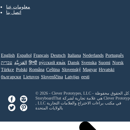
معلومات عنا
اتصل بنا
English
Español
Français
Deutsch
Italiana
Nederlands
Português
Norsk
Suomi
Svenska
Dansk
ру́сский язы́к
हिन्दी
العَرَبِيَّة
עברית
Türkçe
Polski
Româna
Ceština
Slovenský
Magyar
Hrvatski
български
Lietuvos
Slovenščina
Latvijas
eesti
Clever Prototypes, - كل الحقوق محفوظة.
Clever Prototyp
StoryboardThat هي علامة تجارية لشركة
في مكتب براءات الاختراع والعلامات التجارية
, LLC
بالولايات المتحدة