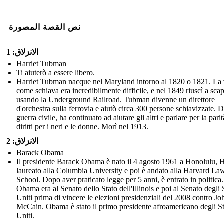
نص القصة المصورة
الانزلاق: 1
Harriet Tubman
Ti aiuterò a essere libero.
Harriet Tubman nacque nel Maryland intorno al 1820 o 1821. La 
come schiava era incredibilmente difficile, e nel 1849 riuscì a sca
usando la Underground Railroad. Tubman divenne un direttore
d'orchestra sulla ferrovia e aiutò circa 300 persone schiavizzate. 
guerra civile, ha continuato ad aiutare gli altri e parlare per la parit
diritti per i neri e le donne. Morì nel 1913.
الانزلاق: 2
Barack Obama
Il presidente Barack Obama è nato il 4 agosto 1961 a Honolulu, H
laureato alla Columbia University e poi è andato alla Harvard La
School. Dopo aver praticato legge per 5 anni, è entrato in politica.
Obama era al Senato dello Stato dell'Illinois e poi al Senato degli S
Uniti prima di vincere le elezioni presidenziali del 2008 contro Jo
McCain. Obama è stato il primo presidente afroamericano degli St
Uniti.