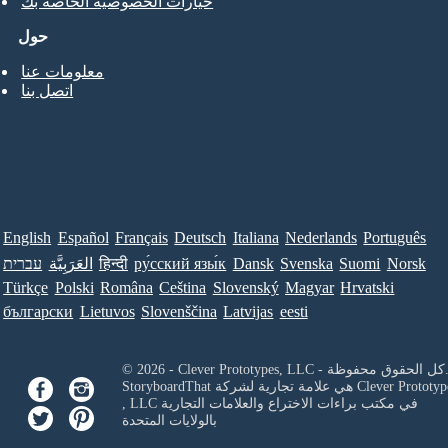
خيارات الخصوصية الخاصة بك
حول
معلومات عنا
اتصل بنا
English
Español
Français
Deutsch
Italiana
Nederlands
Português
Norsk
Suomi
Svenska
Dansk
ру́сский язы́к
हिन्दी
العَرَبِيَّة
עברית
Türkçe
Polski
Româna
Ceština
Slovenský
Magyar
Hrvatski
български
Lietuvos
Slovenščina
Latvijas
eesti
Clever Prototypes, - كل الحقوق محفوظة.
Clever Prototyp
StoryboardThat هي علامة تجارية لشركة
في مكتب براءات الاختراع والعلامات التجارية
, LLC
بالولايات المتحدة