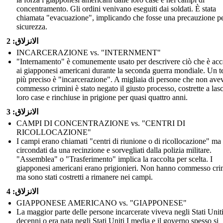
concentramento. Gli ordini venivano eseguiti dai soldati. È stata
chiamata "evacuazione", implicando che fosse una precauzione pe
sicurezza.
الانزلاق: 2
INCARCERAZIONE vs. "INTERNMENT"
"Internamento" è comunemente usato per descrivere ciò che è ac
ai giapponesi americani durante la seconda guerra mondiale. Un 
più preciso è "incarcerazione". A migliaia di persone che non av
commesso crimini è stato negato il giusto processo, costrette a lasc
loro case e rinchiuse in prigione per quasi quattro anni.
الانزلاق: 3
CAMPI DI CONCENTRAZIONE vs. "CENTRI DI
RICOLLOCAZIONE"
I campi erano chiamati "centri di riunione o di ricollocazione" ma
circondati da una recinzione e sorvegliati dalla polizia militare.
"Assemblea" o "Trasferimento" implica la raccolta per scelta. I
giapponesi americani erano prigionieri. Non hanno commesso cri
ma sono stati costretti a rimanere nei campi.
الانزلاق: 4
GIAPPONESE AMERICANO vs. "GIAPPONESE"
La maggior parte delle persone incarcerate viveva negli Stati Unit
decenni o era nata negli Stati Uniti I media e il governo spesso si