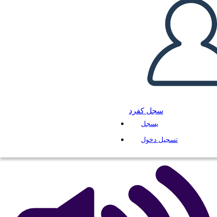
Incarcerazione americana
giapponese durante i termini
della seconda guerra
انسخ هذه القصة المصورة
إنشاء لوحة القصة
سجل كفرد
يسجل
لعب عرض الشرائح
اقرأ لي
تسجيل دخول