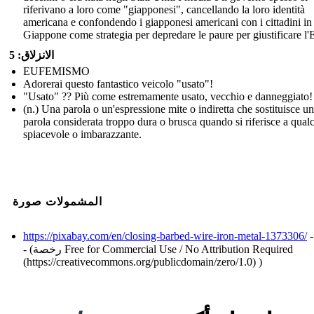
riferivano a loro come "giapponesi", cancellando la loro identità
americana e confondendo i giapponesi americani con i cittadini in
Giappone come strategia per depredare le paure per giustificare l
الانزلاق: 5
EUFEMISMO
Adorerai questo fantastico veicolo "usato"!
"Usato" ?? Più come estremamente usato, vecchio e danneggiato!
(n.) Una parola o un'espressione mite o indiretta che sostituisce u
parola considerata troppo dura o brusca quando si riferisce a qual
spiacevole o imbarazzante.
المشمولات صورة
https://pixabay.com/en/closing-barbed-wire-iron-metal-1373306/
-
- (رخصة Free for Commercial Use / No Attribution Required
(https://creativecommons.org/publicdomain/zero/1.0) )