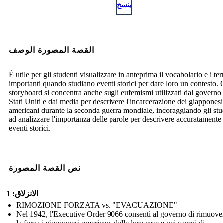
ينسخ
القصة المصورة الوصف
È utile per gli studenti visualizzare in anteprima il vocabolario e i te
importanti quando studiano eventi storici per dare loro un contesto.
storyboard si concentra anche sugli eufemismi utilizzati dal governo 
Stati Uniti e dai media per descrivere l'incarcerazione dei giapponesi
americani durante la seconda guerra mondiale, incoraggiando gli stu
ad analizzare l'importanza delle parole per descrivere accuratamente 
eventi storici.
نص القصة المصورة
الانزلاق: 1
RIMOZIONE FORZATA vs. "EVACUAZIONE"
Nel 1942, l'Executive Order 9066 consentì al governo di rimuove
la forza i giapponesi americani dalle loro case e nei campi di