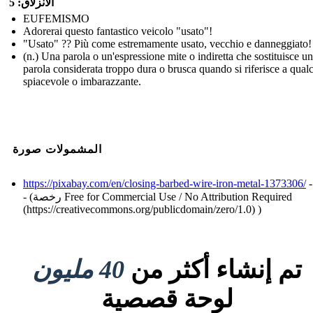
الانزلاق: 5
EUFEMISMO
Adorerai questo fantastico veicolo "usato"!
"Usato" ?? Più come estremamente usato, vecchio e danneggiato!
(n.) Una parola o un'espressione mite o indiretta che sostituisce u
parola considerata troppo dura o brusca quando si riferisce a qual
spiacevole o imbarazzante.
المشمولات صورة
https://pixabay.com/en/closing-barbed-wire-iron-metal-1373306/
-
- (رخصة Free for Commercial Use / No Attribution Required
(https://creativecommons.org/publicdomain/zero/1.0) )
تم إنشاء أكثر من
40 مليون
لوحة قصصية