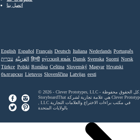
اتصل بنا
English
Español
Français
Deutsch
Italiana
Nederlands
Português
Norsk
Suomi
Svenska
Dansk
ру́сский язы́к
हिन्दी
العَرَبِيَّة
עברית
Türkçe
Polski
Româna
Ceština
Slovenský
Magyar
Hrvatski
български
Lietuvos
Slovenščina
Latvijas
eesti
Clever Prototypes, - كل الحقوق محفوظة.
Clever Prototyp
StoryboardThat هي علامة تجارية لشركة
في مكتب براءات الاختراع والعلامات التجارية
, LLC
بالولايات المتحدة