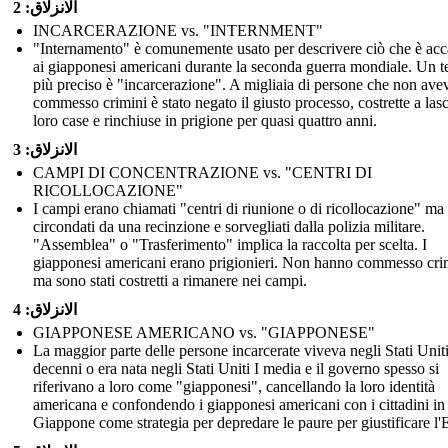
الانزلاق: 2
INCARCERAZIONE vs. "INTERNMENT"
"Internamento" è comunemente usato per descrivere ciò che è ac
ai giapponesi americani durante la seconda guerra mondiale. Un 
più preciso è "incarcerazione". A migliaia di persone che non av
commesso crimini è stato negato il giusto processo, costrette a lasc
loro case e rinchiuse in prigione per quasi quattro anni.
الانزلاق: 3
CAMPI DI CONCENTRAZIONE vs. "CENTRI DI
RICOLLOCAZIONE"
I campi erano chiamati "centri di riunione o di ricollocazione" ma
circondati da una recinzione e sorvegliati dalla polizia militare.
"Assemblea" o "Trasferimento" implica la raccolta per scelta. I
giapponesi americani erano prigionieri. Non hanno commesso cri
ma sono stati costretti a rimanere nei campi.
الانزلاق: 4
GIAPPONESE AMERICANO vs. "GIAPPONESE"
La maggior parte delle persone incarcerate viveva negli Stati Unit
decenni o era nata negli Stati Uniti I media e il governo spesso si
riferivano a loro come "giapponesi", cancellando la loro identità
americana e confondendo i giapponesi americani con i cittadini in
Giappone come strategia per depredare le paure per giustificare l