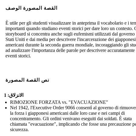
القصة المصورة الوصف
È utile per gli studenti visualizzare in anteprima il vocabolario e i te
importanti quando studiano eventi storici per dare loro un contesto.
storyboard si concentra anche sugli eufemismi utilizzati dal governo 
Stati Uniti e dai media per descrivere l'incarcerazione dei giapponesi
americani durante la seconda guerra mondiale, incoraggiando gli stu
ad analizzare l'importanza delle parole per descrivere accuratamente 
eventi storici.
نص القصة المصورة
الانزلاق: 1
RIMOZIONE FORZATA vs. "EVACUAZIONE"
Nel 1942, l'Executive Order 9066 consentì al governo di rimuove
la forza i giapponesi americani dalle loro case e nei campi di
concentramento. Gli ordini venivano eseguiti dai soldati. È stata
chiamata "evacuazione", implicando che fosse una precauzione pe
sicurezza.