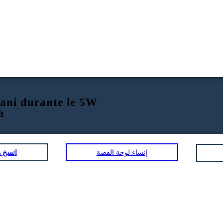
cani durante le 5W
a
إنشاء لوحة القصة
انسخ ه