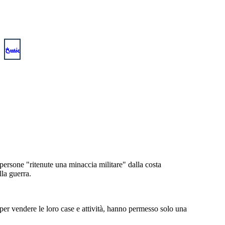
Dal 1942 fino alla fine della guerra nel
1945
, era
politica del governo degli Stati Uniti che le person
di origine giapponese sarebbero state incarcerat
nei campi in tutto il Midwest e l'ovest.
ينسخ
detenzione e il
ne a Tule Lake,
rizona; Topaz,
ing; Granada,
Arkansas.
persone "ritenute una minaccia militare" dalla costa
lla guerra.
 per vendere le loro case e attività, hanno permesso solo una