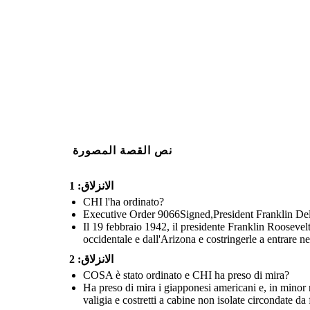
Fu ordinato tre mesi dopo che il G
Harbor. L'isteria è stata aliment
5 Ws H: INCARCERAZIONE GIAPPONESE
politiche anti-asiatiche. Chiunque 
AMERICANA NELLA 
come un nemico, anche quelli che av
MONDI
per decenni o per 
PERCHÉ è stato ordinato?
December. 7, 1941
Japan Attacks Pearl Harbor
DOVE
venivano incar
FDR: "A date which will live in infamy."
Create your own at Storyb
نص القصة المصورة
الانزلاق: 1
CHI l'ha ordinato?
Executive Order 9066Signed,President Franklin De
Il 19 febbraio 1942, il presidente Franklin Roosevel
occidentale e dall'Arizona e costringerle a entrare n
Fu ordinato tre mesi dopo che il Giappone aveva bombardato Pearl
الانزلاق: 2
Harbor. L'isteria è stata alimentata da decenni di razzismo e
politiche anti-asiatiche. Chiunque di origine giapponese era visto
COSA è stato ordinato e CHI ha preso di mira?
come un nemico, anche quelli che avevano vissuto negli Stati Uniti
per decenni o per tutta la vita.
Ha preso di mira i giapponesi americani e, in minor n
valigia e costretti a cabine non isolate circondate da 