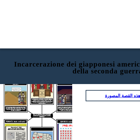
Incarcerazione dei giapponesi ameri
della seconda guerr
CHI l'ha ordinato?
COME ha influenzato i giapponesi
COSA è stato ordinato e
americani?
CHI ha preso di mira?
We've lost everything.
Where will we go? How
will we start over?
Executive Order
9066
Signed,
ذه القصة المصورة
President
Franklin Delano
Roosevelt
Il 19 febbraio 1942, il presidente Franklin Roosevelt emanò
l'ordine esecutivo 9066. Autorizzava il governo a rimuovere
le persone "ritenute una minaccia militare" dalla costa
occidentale e dall'Arizona e costringerle a entrare nei campi
di concentramento dove sarebbero rimaste per tutta la
durata della guerra.
120,000 Japanese Americans were incarcerated during the
Ha preso di mira i giapponesi americani e, in minor numero, i
war. Negative psychologicaleffects from the trauma were
tedeschi e gli italoamericani. Sono stati dati solo pochi giorni
common such as shock, fear,anxiety, mistrust, as well asthe
per vendere le loro case e attività, hanno permesso solo una
stress of forced removal and abandonment of homes,
valigia e costretti a cabine non isolate circondate da filo
businesses, and possessions.
spinato, luci di ricerca e guardie con mitra.
5 Ws H: INCARCERAZIONE GIAPPONESE
AMERICANA NELLA SECONDA GUERRA
MONDIALE
PERCHÉ è stato ordinato?
QUANDO è successo?
1942-1945
December. 7, 1941
Japan Attacks Pearl Harbor
DOVE
venivano incarcerate le persone?
FDR: "A date which will live in infamy."
x
x
x
x
x
x
X
x
x
x
x
x
x
x
x
x
x
x
x
x
x
x
x
x
x
x
x
x