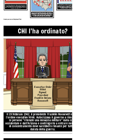
x
x
x
x
x
x
x
Dal 1942 fino alla fine della guerra nel
1945
, era
Fu ordinato tre mesi dopo che il Giappone aveva bombardato Pearl
Harbor. L'isteria è stata alimentata da decenni di razzismo e
politica del governo degli Stati Uniti che le persone
politiche anti-asiatiche. Chiunque di origine giapponese era visto
di origine giapponese sarebbero state incarcerate
come un nemico, anche quelli che avevano vissuto negli Stati Uniti
nei campi in tutto il Midwest e l'ovest.
per decenni o per tutta la vita.
C'erano dozzine di strutture utilizzate per la detenzione e il
trattamento e 10 importanti campi di detenzione a Tule Lake,
in California; Manzanar, California; Poston, Arizona; Topaz,
Utah; Minidoka, Idaho; Heart Mountain, Wyoming; Granada,
Colorado; Jerome, Arkansas; e Rohwer, Arkansas.
Create your own at Storyboard That
CHI l'ha ordinato?
COSA è stato
CHI ha pres
Executive Order
9066
Signed,
President
Franklin Delano
Roosevelt
Il 19 febbraio 1942, il presidente Franklin Roosevelt emanò
COSA è stato ordinato e
l'ordine esecutivo 9066. Autorizzava il governo a rimuovere
le persone "ritenute una minaccia militare" dalla costa
CHI ha preso di mira?
occidentale e dall'Arizona e costringerle a entrare nei campi
di concentramento dove sarebbero rimaste per tutta la
durata della guerra.