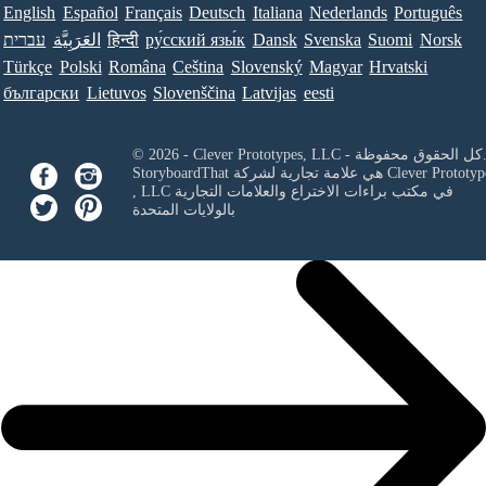
English
Español
Français
Deutsch
Italiana
Nederlands
Português
Norsk
Suomi
Svenska
Dansk
ру́сский язы́к
हिन्दी
العَرَبِيَّة
עברית
Türkçe
Polski
Româna
Ceština
Slovenský
Magyar
Hrvatski
български
Lietuvos
Slovenščina
Latvijas
eesti
Clever Prototypes, - كل الحقوق محفوظة.
Clever Prototyp
StoryboardThat هي علامة تجارية لشركة
في مكتب براءات الاختراع والعلامات التجارية
, LLC
بالولايات المتحدة