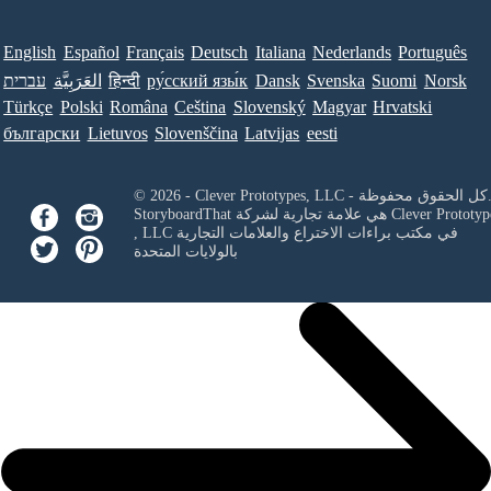
English
Español
Français
Deutsch
Italiana
Nederlands
Português
Norsk
Suomi
Svenska
Dansk
ру́сский язы́к
हिन्दी
العَرَبِيَّة
עברית
Türkçe
Polski
Româna
Ceština
Slovenský
Magyar
Hrvatski
български
Lietuvos
Slovenščina
Latvijas
eesti
Clever Prototypes, - كل الحقوق محفوظة.
Clever Prototyp
StoryboardThat هي علامة تجارية لشركة
في مكتب براءات الاختراع والعلامات التجارية
, LLC
بالولايات المتحدة