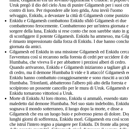
Uruk pregò il dio del cielo Anu di punire Gilgamesh per i suoi cri
contro di loro. Per rispondere alle loro grida, Anu inviò l'uomo
selvaggio, Enkidu, a devastare la città di Gilgamesh come punizio
Enkidu e Gilgamesh combattono Enkidu sfidò Gilgamesh ei due
combatterono ferocemente. Combatterono per un'intera giornata e
sorgere della luna, Enkidu si rese conto che non sarebbe stato in 
di sconfiggere il potente Gilgamesh. Enkidu ha ammesso, ma Gi
è rimasto impressionato dalla forza di Enkidu. I due hanno conclu
giornata da amici.
Gilgamesh ed Enkidu in una missione Gilgamesh ed Enkidu cerc
l'avventura così si recarono nella foresta di cedri per uccidere il 
Humbaba, che viveva lì e per abbattere i preziosi alberi di cedro.
Quando arrivarono, Enkidu e Gilgamesh iniziarono a tagliare gli a
di cedro, ma il demone Humbaba li vide e li attaccò! Gilgamesh e
Enkidu hanno combattuto coraggiosamente e sono riusciti a uccid
Humbaba. Trionfanti, abbatterono l'albero più alto della foresta e
scolpirono un possente cancello per le mura di Uruk. Gilgamesh 
Enkidu tornarono vittoriosi a Uruk.
Morte di Enkidu Al loro ritorno, Enkidu si ammalò, essendo stato
maledetto dal demone Humbaba. Nel suo stato indebolito, Enkidu
sognava il mondo sotterraneo, il luogo dopo la morte, e disse a
Gilgamesh che era un luogo buio e polveroso pieno di dolore. D
lunghi giorni di sofferenza, Enkidu morì. Gilgamesh era così scon
che istruì l'intero regno a piangere per Enkidu. Di fronte alla prosp