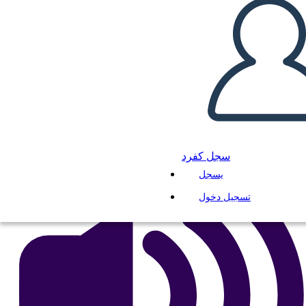
L'epopea di Gilgamesh
انسخ هذه القصة المصورة
إنشاء لوحة القصة
لعب عرض الشرائح
اقرأ لي
سجل كفرد
يسجل
تسجيل دخول