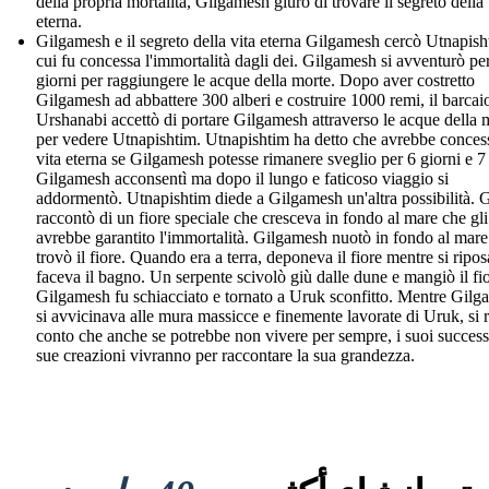
della propria mortalità, Gilgamesh giurò di trovare il segreto della 
eterna.
Gilgamesh e il segreto della vita eterna Gilgamesh cercò Utnapish
cui fu concessa l'immortalità dagli dei. Gilgamesh si avventurò pe
giorni per raggiungere le acque della morte. Dopo aver costretto
Gilgamesh ad abbattere 300 alberi e costruire 1000 remi, il barcai
Urshanabi accettò di portare Gilgamesh attraverso le acque della 
per vedere Utnapishtim. Utnapishtim ha detto che avrebbe conces
vita eterna se Gilgamesh potesse rimanere sveglio per 6 giorni e 7 
Gilgamesh acconsentì ma dopo il lungo e faticoso viaggio si
addormentò. Utnapishtim diede a Gilgamesh un'altra possibilità. G
raccontò di un fiore speciale che cresceva in fondo al mare che gli
avrebbe garantito l'immortalità. Gilgamesh nuotò in fondo al mare
trovò il fiore. Quando era a terra, deponeva il fiore mentre si ripo
faceva il bagno. Un serpente scivolò giù dalle dune e mangiò il fi
Gilgamesh fu schiacciato e tornato a Uruk sconfitto. Mentre Gil
si avvicinava alle mura massicce e finemente lavorate di Uruk, si 
conto che anche se potrebbe non vivere per sempre, i suoi successi
sue creazioni vivranno per raccontare la sua grandezza.