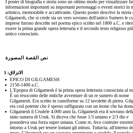
I poster di biografia e storia sono un ottimo modo per visualizzare fat
informazioni importanti su importanti personaggi o eventi storici in
artistico, memorabile e accattivante. Questo poster descrive la storia 
Gilgamesh, che si crede sia un vero sovrano dell'antico Sumero le cu
imprese furono descritte nel poema epico scritto nel 1800 a.C. e rite
essere la prima grande opera letteraria e il secondo testo religioso pi
antico conosciuto.
نص القصة المصورة
الانزلاق: 1
EPICO DI GILGAMESH
2150-1400 a.C.
L'Epopea di Gilgamesh è la prima opera letteraria conosciuta al 
È un resoconto delle mitiche avventure di un re sumero di nome
Gilgamesh. Era scritto in cuneiforme su 12 tavolette di pietra. Gi
era così potente che è spesso raffigurato con un leone che ha dom
Gilgamesh il Crudele 4.000 anni fa, Gilgamesh era il sovrano della
stato sumera di Uruk. Si diceva che fosse 1/3 umano e 2/3 dio e
possedeva una forza super umana. Come re, fece costruire enorm
intorno a Uruk per tenere lontani gli intrusi. Tuttavia, all'interno de
mura, Gilgamesh era un sovrano opprimente e crudele. Il popolo 