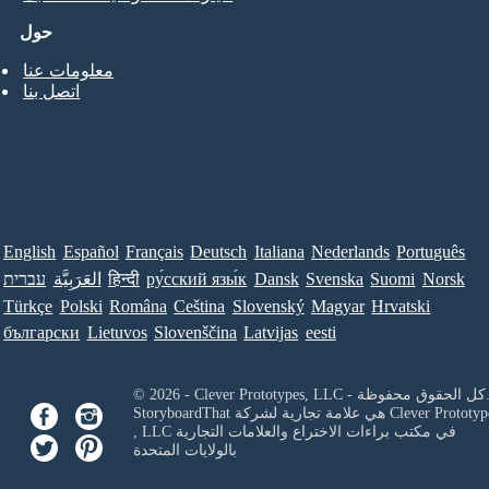
حول
معلومات عنا
اتصل بنا
English
Español
Français
Deutsch
Italiana
Nederlands
Português
Norsk
Suomi
Svenska
Dansk
ру́сский язы́к
हिन्दी
العَرَبِيَّة
עברית
Türkçe
Polski
Româna
Ceština
Slovenský
Magyar
Hrvatski
български
Lietuvos
Slovenščina
Latvijas
eesti
Clever Prototypes, - كل الحقوق محفوظة.
Clever Prototyp
StoryboardThat هي علامة تجارية لشركة
في مكتب براءات الاختراع والعلامات التجارية
, LLC
بالولايات المتحدة