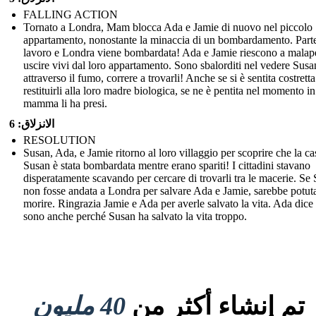
FALLING ACTION
Tornato a Londra, Mam blocca Ada e Jamie di nuovo nel piccolo
appartamento, nonostante la minaccia di un bombardamento. Part
lavoro e Londra viene bombardata! Ada e Jamie riescono a malap
uscire vivi dal loro appartamento. Sono sbalorditi nel vedere Susa
attraverso il fumo, correre a trovarli! Anche se si è sentita costretta
restituirli alla loro madre biologica, se ne è pentita nel momento in
mamma li ha presi.
الانزلاق: 6
RESOLUTION
Susan, Ada, e Jamie ritorno al loro villaggio per scoprire che la ca
Susan è stata bombardata mentre erano spariti! I cittadini stavano
disperatamente scavando per cercare di trovarli tra le macerie. Se
non fosse andata a Londra per salvare Ada e Jamie, sarebbe potut
morire. Ringrazia Jamie e Ada per averle salvato la vita. Ada dice
sono anche perché Susan ha salvato la vita troppo.
تم إنشاء أكثر من
40 مليون