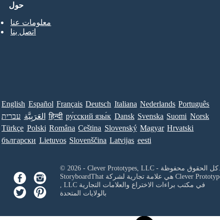
حول
معلومات عنا
اتصل بنا
English
Español
Français
Deutsch
Italiana
Nederlands
Português
Norsk
Suomi
Svenska
Dansk
ру́сский язы́к
हिन्दी
العَرَبِيَّة
עברית
Türkçe
Polski
Româna
Ceština
Slovenský
Magyar
Hrvatski
български
Lietuvos
Slovenščina
Latvijas
eesti
Clever Prototypes, - كل الحقوق محفوظة.
Clever Prototyp
StoryboardThat هي علامة تجارية لشركة
في مكتب براءات الاختراع والعلامات التجارية
, LLC
بالولايات المتحدة