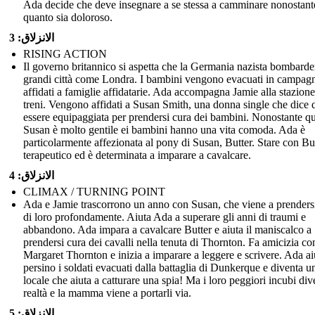
Ada decide che deve insegnare a se stessa a camminare nonostant
quanto sia doloroso.
الانزلاق: 3
RISING ACTION
Il governo britannico si aspetta che la Germania nazista bombarde
grandi città come Londra. I bambini vengono evacuati in campag
affidati a famiglie affidatarie. Ada accompagna Jamie alla stazione
treni. Vengono affidati a Susan Smith, una donna single che dice 
essere equipaggiata per prendersi cura dei bambini. Nonostante qu
Susan è molto gentile ei bambini hanno una vita comoda. Ada è
particolarmente affezionata al pony di Susan, Butter. Stare con Bu
terapeutico ed è determinata a imparare a cavalcare.
الانزلاق: 4
CLIMAX / TURNING POINT
Ada e Jamie trascorrono un anno con Susan, che viene a prenders
di loro profondamente. Aiuta Ada a superare gli anni di traumi e
abbandono. Ada impara a cavalcare Butter e aiuta il maniscalco a
prendersi cura dei cavalli nella tenuta di Thornton. Fa amicizia co
Margaret Thornton e inizia a imparare a leggere e scrivere. Ada ai
persino i soldati evacuati dalla battaglia di Dunkerque e diventa u
locale che aiuta a catturare una spia! Ma i loro peggiori incubi di
realtà e la mamma viene a portarli via.
الانزلاق: 5