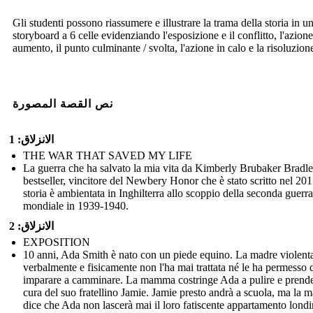
Gli studenti possono riassumere e illustrare la trama della storia in u
storyboard a 6 celle evidenziando l'esposizione e il conflitto, l'azione
aumento, il punto culminante / svolta, l'azione in calo e la risoluzion
نص القصة المصورة
الانزلاق: 1
THE WAR THAT SAVED MY LIFE
La guerra che ha salvato la mia vita da Kimberly Brubaker Bradl
bestseller, vincitore del Newbery Honor che è stato scritto nel 20
storia è ambientata in Inghilterra allo scoppio della seconda guerra
mondiale in 1939-1940.
الانزلاق: 2
EXPOSITION
10 anni, Ada Smith è nato con un piede equino. La madre violent
verbalmente e fisicamente non l'ha mai trattata né le ha permesso 
imparare a camminare. La mamma costringe Ada a pulire e prende
cura del suo fratellino Jamie. Jamie presto andrà a scuola, ma la
dice che Ada non lascerà mai il loro fatiscente appartamento londi