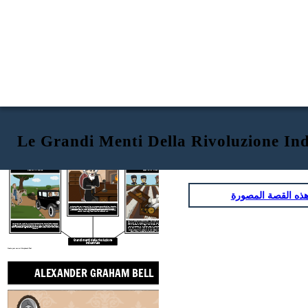
Le Grandi Menti Della Rivoluzione Ind
ALEXANDER GRAHAM BELL
HENRY FORD
ELI WHITNEY
ذه القصة المصورة
Alexander Graham Bell è stato un pioniere nel mondo delle comunicazioni. Bell è cresciuto con una madre sorda, che lo ha portato a sperimentare e ricercare la scienza del suono. Gli esperimenti di Bell con il suono e il filo telegrafico portarono alla sua rivoluzionaria invenzione del telefono. Nel 1877, ha fondato la Bell Telephone Company e ha cambiato per sempre il modo in cui gli esseri umani comunicano tra loro.
Il gin di cotone ha trasformato l'industria di produzione del cotone
accelerando il processo di rimozione dei semi dalla fibra di cotone.
Ciò ha portato a una maggiore domanda di lavoro schiavo nel sud,
che è diventato un importante catalizzatore per la guerra civile
Henry Ford è stato un pioniere nell'industria manifatturiera e automobilistica. La catena di montaggio di Ford ha contribuito a trasformare il mondo della produzione. Ford è stata in grado di produrre la prima automobile che era alla portata di migliaia di americani. La sua eredità continua ancora oggi attraverso
americana. Whitney rese popolare anche le parti intercambiabili,
marchi come Ford, Lincoln, Mercury, Volvo, Mazda e Land Rover.
consentendo ai lavoratori non qualificati di riparare e sostituire
parti di armi, macchine e strumenti in modo più rapido ed
economico.
Grandi menti della rivoluzione
industriale
Create your own at Storyboard That
ALEXANDER GRAHAM BELL