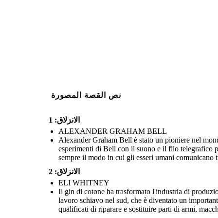
نص القصة المصورة
الانزلاق: 1
ALEXANDER GRAHAM BELL
Alexander Graham Bell è stato un pioniere nel mondo
esperimenti di Bell con il suono e il filo telegrafi
sempre il modo in cui gli esseri umani comunicano tr
الانزلاق: 2
ELI WHITNEY
Il gin di cotone ha trasformato l'industria di produ
lavoro schiavo nel sud, che è diventato un important
qualificati di riparare e sostituire parti di armi, m