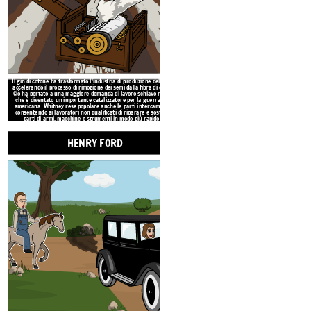
ALEXANDER GR
Il gin di cotone ha trasformato l'industria di produzione del cotone
accelerando il processo di rimozione dei semi dalla fibra di cotone.
Ciò ha portato a una maggiore domanda di lavoro schiavo nel sud,
che è diventato un importante catalizzatore per la guerra civile
americana. Whitney rese popolare anche le parti intercambiabili,
consentendo ai lavoratori non qualificati di riparare e sostituire
parti di armi, macchine e strumenti in modo più rapido ed
economico.
HENRY FORD
Alexander Graham Bell è stato un pioniere nel mon
con una madre sorda, che lo ha portato a speriment
esperimenti di Bell con il suono e il filo telegr
invenzione del telefono. Nel 1877, ha fondato la 
sempre il modo in cui gli esseri u