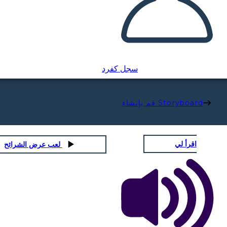
سجل كفرد
قم بإنشاء Storyboard
اقرأ لي
لعب عرض الشرائح