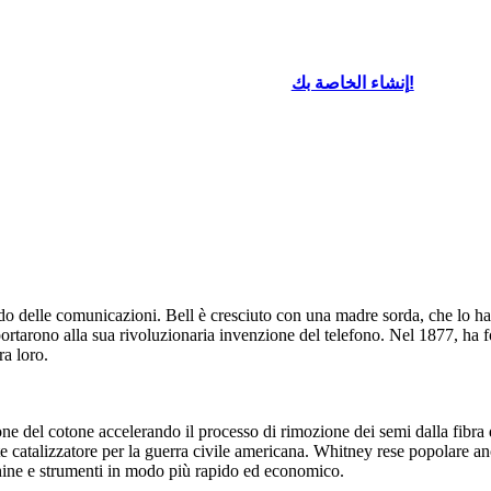
إنشاء الخاصة بك!
 delle comunicazioni. Bell è cresciuto con una madre sorda, che lo ha p
co portarono alla sua rivoluzionaria invenzione del telefono. Nel 1877, 
a loro.
zione del cotone accelerando il processo di rimozione dei semi dalla fib
e catalizzatore per la guerra civile americana. Whitney rese popolare anc
acchine e strumenti in modo più rapido ed economico.