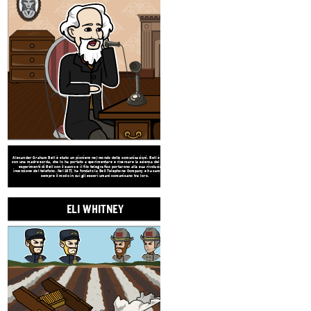
ELI WHI
Alexander Graham Bell è stato un pioniere nel mondo delle comunicazioni. Bell è cresciuto
con una madre sorda, che lo ha portato a sperimentare e ricercare la scienza del suono. Gli
esperimenti di Bell con il suono e il filo telegrafico portarono alla sua rivoluzionaria
invenzione del telefono. Nel 1877, ha fondato la Bell Telephone Company e ha cambiato per
sempre il modo in cui gli esseri umani comunicano tra loro.
ELI WHITNEY
Il gin di cotone ha trasformato l'ind
accelerando il processo di rimozione 
Ciò ha portato a una maggiore doman
che è diventato un importante catal
americana. Whitney rese popolare an
consentendo ai lavoratori non qualif
parti di armi, macchine e strume
economic
Grandi menti della rivoluzione
industriale