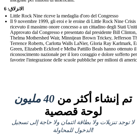
الانزلاق: 6
Little Rock Nine riceve la medaglia d'oro del Congresso
Il 9 novembre 1999, gli eroi e le eroine di Little Rock Nine Crisi
ricevuto il massimo onore concesso a un cittadino degli Stati Uniti
Approvato dal Congresso e presentato dal presidente Bill Clinton,
Thelma Mothershed Wair, Minnijean Brown Trickey, Jefferson T
Terrence Roberts, Carlotta Walls LaNier, Gloria Ray Karlmark, E
Green, Elizabeth Eckford e Melba Pattillo Beals hanno ottenuto il
riconoscimento nazionale per il loro coraggio e dolore sofferto per
favorire l'integrazione delle scuole pubbliche per milioni di americ
تم إنشاء أكثر من
40 مليون
لوحة قصصية
لا توجد تنزيلات ولا بطاقة ائتمان ولا حاجة إلى تسجيل
الدخول للمحاولة!