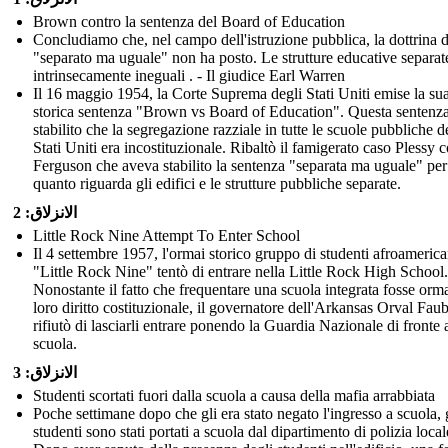
Brown contro la sentenza del Board of Education
Concludiamo che, nel campo dell'istruzione pubblica, la dottrina d
"separato ma uguale" non ha posto. Le strutture educative separat
intrinsecamente ineguali . - Il giudice Earl Warren
Il 16 maggio 1954, la Corte Suprema degli Stati Uniti emise la su
storica sentenza "Brown vs Board of Education". Questa sentenz
stabilito che la segregazione razziale in tutte le scuole pubbliche d
Stati Uniti era incostituzionale. Ribaltò il famigerato caso Plessy 
Ferguson che aveva stabilito la sentenza "separata ma uguale" per
quanto riguarda gli edifici e le strutture pubbliche separate.
الانزلاق: 2
Little Rock Nine Attempt To Enter School
Il 4 settembre 1957, l'ormai storico gruppo di studenti afroamerica
"Little Rock Nine" tentò di entrare nella Little Rock High School.
Nonostante il fatto che frequentare una scuola integrata fosse orm
loro diritto costituzionale, il governatore dell'Arkansas Orval Faub
rifiutò di lasciarli entrare ponendo la Guardia Nazionale di fronte a
scuola.
الانزلاق: 3
Studenti scortati fuori dalla scuola a causa della mafia arrabbiata
Poche settimane dopo che gli era stato negato l'ingresso a scuola, 
studenti sono stati portati a scuola dal dipartimento di polizia local