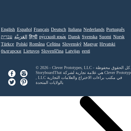
English
Español
Français
Deutsch
Italiana
Nederlands
Português
Norsk
Suomi
Svenska
Dansk
ру́сский язы́к
हिन्दी
العَرَبِيَّة
עברית
Türkçe
Polski
Româna
Ceština
Slovenský
Magyar
Hrvatski
български
Lietuvos
Slovenščina
Latvijas
eesti
Clever Prototypes, - كل الحقوق محفوظة.
Clever Prototyp
StoryboardThat هي علامة تجارية لشركة
في مكتب براءات الاختراع والعلامات التجارية
, LLC
بالولايات المتحدة