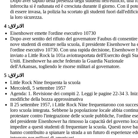
Dopo aver saputo della presenza degli studenti nell'edificio, una fo
inferocita si è radunata ed è cresciuta durante il giorno. Con il pot
di essere invasa, la polizia ha scortato gli studenti fuori dall'edifici
la loro sicurezza.
الانزلاق: 4
Eisenhower emette l'ordine esecutivo 10730
Dopo aver sentito del rifiuto del governatore Faubus di consentire
nove studenti di entrare nella scuola, il presidente Eisenhower ha
l'ordine esecutivo 10730. Con una rapida decisione, Eisenhower 
inviato a Little Rock la 101a aviotrasportata dell'Esercito degli Sta
Uniti. Eisenhower ha anche federato la Guardia Nazionale
dell'Arkansas, togliendo le risorse militari al governatore.
الانزلاق: 5
Little Rock Nine frequenta la scuola
Mercoledì, 5 settembre 1957
Agenda: 1. Revisione dei compiti 2. Leggi le pagine 22-34 3. Inizi
modifiche della bozza approssimativa
Il 25 settembre 1957, i Little Rock Nine frequentarono con succes
loro scuola integrata. Sebbene la popolazione locale abbia continu
protestare contro l'integrazione delle scuole pubbliche, l'ordine es
del presidente Eisenhower ha rimosso la capacità del governo loca
impedire a questi studenti di frequentare la scuola. Questi nove b
hanno contribuito a spianare la strada a un futuro di esperienze ed
integrate per milioni di americani.