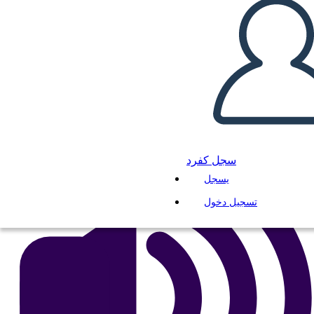
Mesopotamia UVA
انسخ هذه القصة المصورة
إنشاء لوحة القصة
لعب عرض الشرائح
اقرأ لي
سجل كفرد
يسجل
تسجيل دخول