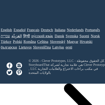
English
Español
Français
Deutsch
Italiana
Nederlands
Português
Norsk
Suomi
Svenska
Dansk
ру́сский язы́к
हिन्दी
العَرَبِيَّة
עברית
Türkçe
Polski
Româna
Ceština
Slovenský
Magyar
Hrvatski
български
Lietuvos
Slovenščina
Latvijas
eesti
Clever Prototypes, - كل الحقوق محفوظة.
Clever Prototyp
StoryboardThat هي علامة تجارية لشركة
في مكتب براءات الاختراع والعلامات التجارية
, LLC
بالولايات المتحدة