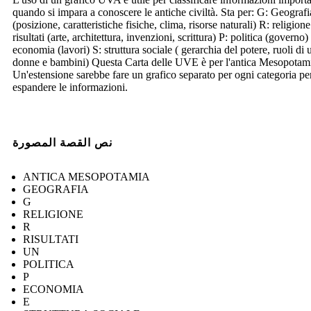
quando si impara a conoscere le antiche civiltà. Sta per: G: Geografi
(posizione, caratteristiche fisiche, clima, risorse naturali) R: religion
risultati (arte, architettura, invenzioni, scrittura) P: politica (governo)
economia (lavori) S: struttura sociale ( gerarchia del potere, ruoli di
donne e bambini) Questa Carta delle UVE è per l'antica Mesopotam
Un'estensione sarebbe fare un grafico separato per ogni categoria pe
espandere le informazioni.
نص القصة المصورة
ANTICA MESOPOTAMIA
GEOGRAFIA
G
RELIGIONE
R
RISULTATI
UN
POLITICA
P
ECONOMIA
E