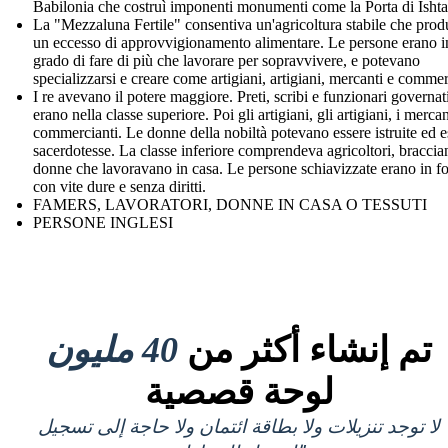
Babilonia che costruì imponenti monumenti come la Porta di Ishta
La "Mezzaluna Fertile" consentiva un'agricoltura stabile che pro
un eccesso di approvvigionamento alimentare. Le persone erano i
grado di fare di più che lavorare per sopravvivere, e potevano
specializzarsi e creare come artigiani, artigiani, mercanti e commer
I re avevano il potere maggiore. Preti, scribi e funzionari governat
erano nella classe superiore. Poi gli artigiani, gli artigiani, i mercan
commercianti. Le donne della nobiltà potevano essere istruite ed e
sacerdotesse. La classe inferiore comprendeva agricoltori, braccian
donne che lavoravano in casa. Le persone schiavizzate erano in f
con vite dure e senza diritti.
FAMERS, LAVORATORI, DONNE IN CASA O TESSUTI
PERSONE INGLESI
تم إنشاء أكثر من
40 مليون
لوحة قصصية
لا توجد تنزيلات ولا بطاقة ائتمان ولا حاجة إلى تسجيل