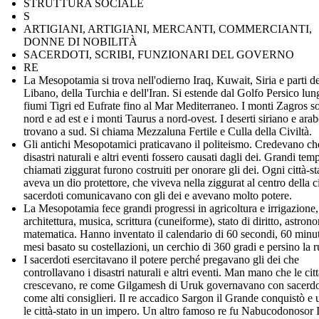
STRUTTURA SOCIALE
S
ARTIGIANI, ARTIGIANI, MERCANTI, COMMERCIANTI,
DONNE DI NOBILITÀ
SACERDOTI, SCRIBI, FUNZIONARI DEL GOVERNO
RE
La Mesopotamia si trova nell'odierno Iraq, Kuwait, Siria e parti de
Libano, della Turchia e dell'Iran. Si estende dal Golfo Persico lun
fiumi Tigri ed Eufrate fino al Mar Mediterraneo. I monti Zagros s
nord e ad est e i monti Taurus a nord-ovest. I deserti siriano e arab
trovano a sud. Si chiama Mezzaluna Fertile e Culla della Civiltà.
Gli antichi Mesopotamici praticavano il politeismo. Credevano ch
disastri naturali e altri eventi fossero causati dagli dei. Grandi temp
chiamati ziggurat furono costruiti per onorare gli dei. Ogni città-st
aveva un dio protettore, che viveva nella ziggurat al centro della ci
sacerdoti comunicavano con gli dei e avevano molto potere.
La Mesopotamia fece grandi progressi in agricoltura e irrigazione, 
architettura, musica, scrittura (cuneiforme), stato di diritto, astron
matematica. Hanno inventato il calendario di 60 secondi, 60 minut
mesi basato su costellazioni, un cerchio di 360 gradi e persino la r
I sacerdoti esercitavano il potere perché pregavano gli dei che
controllavano i disastri naturali e altri eventi. Man mano che le citt
crescevano, re come Gilgamesh di Uruk governavano con sacerdo
come alti consiglieri. Il re accadico Sargon il Grande conquistò e 
le città-stato in un impero. Un altro famoso re fu Nabucodonosor I