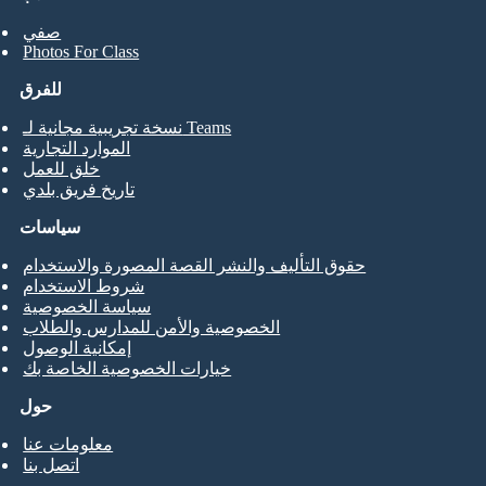
صفي
Photos For Class
للفرق
نسخة تجريبية مجانية لـ Teams
الموارد التجارية
خلق للعمل
تاريخ فريق بلدي
سياسات
حقوق التأليف والنشر القصة المصورة والاستخدام
شروط الاستخدام
سياسة الخصوصية
الخصوصية والأمن للمدارس والطلاب
إمكانية الوصول
خيارات الخصوصية الخاصة بك
حول
معلومات عنا
اتصل بنا