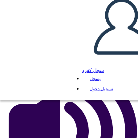
Mesopotamia Vocabolario
انسخ هذه القصة المصورة
إنشاء لوحة القصة
لعب عرض الشرائح
اقرأ لي
سجل كفرد
يسجل
تسجيل دخول