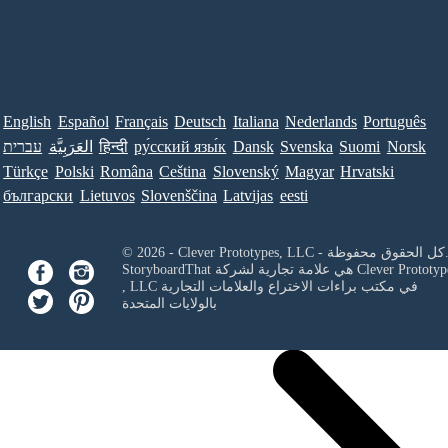
English
Español
Français
Deutsch
Italiana
Nederlands
Português
Norsk
Suomi
Svenska
Dansk
ру́сский язы́к
हिन्दी
العَرَبِيَّة
עברית
Türkçe
Polski
Româna
Ceština
Slovenský
Magyar
Hrvatski
български
Lietuvos
Slovenščina
Latvijas
eesti
Clever Prototypes, - كل الحقوق محفوظة.
Clever Prototyp
StoryboardThat هي علامة تجارية لشركة
في مكتب براءات الاختراع والعلامات التجارية
, LLC
بالولايات المتحدة