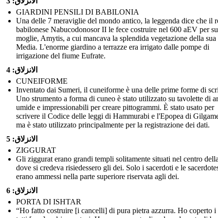
الانزلاق: 3
GIARDINI PENSILI DI BABILONIA
Una delle 7 meraviglie del mondo antico, la leggenda dice che il r
babilonese Nabucodonosor II le fece costruire nel 600 aEV per s
moglie, Amytis, a cui mancava la splendida vegetazione della sua 
Media. L'enorme giardino a terrazze era irrigato dalle pompe di
irrigazione del fiume Eufrate.
الانزلاق: 4
CUNEIFORME
Inventato dai Sumeri, il cuneiforme è una delle prime forme di scri
Uno strumento a forma di cuneo è stato utilizzato su tavolette di ar
umide e impressionabili per creare pittogrammi. È stato usato per
scrivere il Codice delle leggi di Hammurabi e l'Epopea di Gilgam
ma è stato utilizzato principalmente per la registrazione dei dati.
الانزلاق: 5
ZIGGURAT
Gli ziggurat erano grandi templi solitamente situati nel centro della
dove si credeva risiedessero gli dei. Solo i sacerdoti e le sacerdote
erano ammessi nella parte superiore riservata agli dei.
الانزلاق: 6
PORTA DI ISHTAR
“Ho fatto costruire [i cancelli] di pura pietra azzurra. Ho coperto i