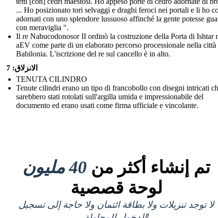
tetti [con] cedri maestosi. Ho appeso porte di cedro adornate di b
... Ho posizionato tori selvaggi e draghi feroci nei portali e li ho c
adornati con uno splendore lussuoso affinché la gente potesse gua
con meraviglia ".
Il re Nabucodonosor II ordinò la costruzione della Porta di Ishtar 
aEV come parte di un elaborato percorso processionale nella città 
Babilonia. L'iscrizione del re sul cancello è in alto.
الانزلاق: 7
TENUTA CILINDRO
Tenute cilindri erano un tipo di francobollo con disegni intricati c
sarebbero stati rotolati sull'argilla umida e impressionabile del
documento ed erano usati come firma ufficiale e vincolante.
تم إنشاء أكثر من
40 مليون
لوحة قصصية
لا توجد تنزيلات ولا بطاقة ائتمان ولا حاجة إلى تسجيل
الدخول للمحاولة!