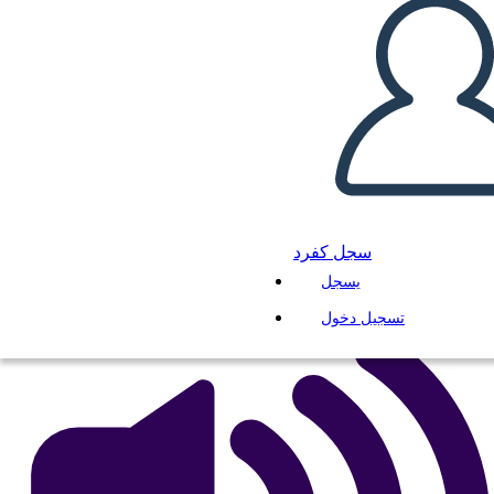
NextWidget v. Fabricorp
Power Comparison
انسخ هذه القصة المصورة
إنشاء لوحة القصة
لعب عرض الشرائح
سجل كفرد
اقرأ لي
يسجل
تسجيل دخول