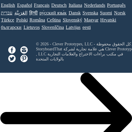
English
Español
Français
Deutsch
Italiana
Nederlands
Português
Norsk
Suomi
Svenska
Dansk
ру́сский язы́к
हिन्दी
العَرَبِيَّة
עברית
Türkçe
Polski
Româna
Ceština
Slovenský
Magyar
Hrvatski
български
Lietuvos
Slovenščina
Latvijas
eesti
Clever Prototypes, - كل الحقوق محفوظة.
Clever Prototyp
StoryboardThat هي علامة تجارية لشركة
في مكتب براءات الاختراع والعلامات التجارية
, LLC
بالولايات المتحدة