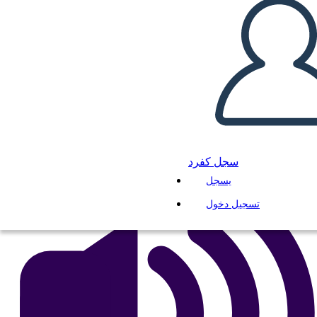
Sacagawea
انسخ هذه القصة المصورة
إنشاء لوحة القصة
لعب عرض الشرائح
اقرأ لي
سجل كفرد
يسجل
تسجيل دخول