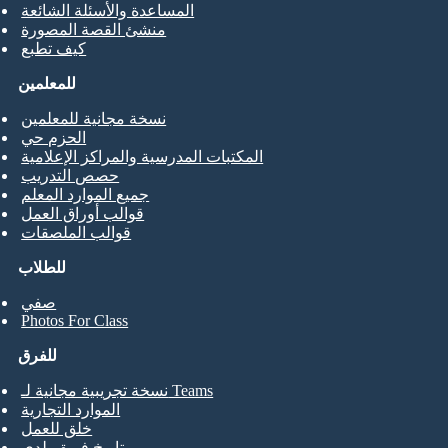
المساعدة والأسئلة الشائعة
منشئ القصة المصورة
كيف تطبع
للمعلمين
نسخة مجانية للمعلمين
الحزم حي
المكتبات المدرسية والمراكز الإعلامية
حصص التدريب
جميع الموارد المعلم
قوالب أوراق العمل
قوالب الملصقات
للطلاب
صفي
Photos For Class
للفرق
نسخة تجريبية مجانية لـ Teams
الموارد التجارية
خلق للعمل
تاريخ فريق بلدي