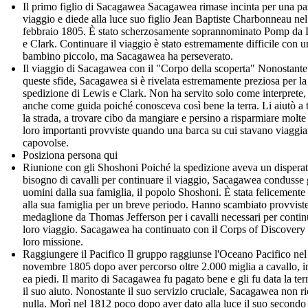
Il primo figlio di Sacagawea Sacagawea rimase incinta per una par
viaggio e diede alla luce suo figlio Jean Baptiste Charbonneau nel
febbraio 1805. È stato scherzosamente soprannominato Pomp da
e Clark. Continuare il viaggio è stato estremamente difficile con u
bambino piccolo, ma Sacagawea ha perseverato.
Il viaggio di Sacagawea con il "Corpo della scoperta" Nonostante
queste sfide, Sacagawea si è rivelata estremamente preziosa per la
spedizione di Lewis e Clark. Non ha servito solo come interprete
anche come guida poiché conosceva così bene la terra. Li aiutò a 
la strada, a trovare cibo da mangiare e persino a risparmiare molte
loro importanti provviste quando una barca su cui stavano viaggia
capovolse.
Posiziona persona qui
Riunione con gli Shoshoni Poiché la spedizione aveva un dispera
bisogno di cavalli per continuare il viaggio, Sacagawea condusse 
uomini dalla sua famiglia, il popolo Shoshoni. È stata felicemente 
alla sua famiglia per un breve periodo. Hanno scambiato provvist
medaglione da Thomas Jefferson per i cavalli necessari per continu
loro viaggio. Sacagawea ha continuato con il Corps of Discovery 
loro missione.
Raggiungere il Pacifico Il gruppo raggiunse l'Oceano Pacifico nel
novembre 1805 dopo aver percorso oltre 2.000 miglia a cavallo, i
ea piedi. Il marito di Sacagawea fu pagato bene e gli fu data la ter
il suo aiuto. Nonostante il suo servizio cruciale, Sacagawea non ri
nulla. Morì nel 1812 poco dopo aver dato alla luce il suo secondo 