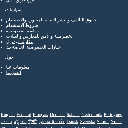
سياسات
حقوق التأليف والنشر القصة المصورة والاستخدام
شروط الاستخدام
سياسة الخصوصية
الخصوصية والأمن للمدارس والطلاب
إمكانية الوصول
خيارات الخصوصية الخاصة بك
حول
معلومات عنا
اتصل بنا
English
Español
Français
Deutsch
Italiana
Nederlands
Português
Norsk
Suomi
Svenska
Dansk
ру́сский язы́к
हिन्दी
العَرَبِيَّة
עברית