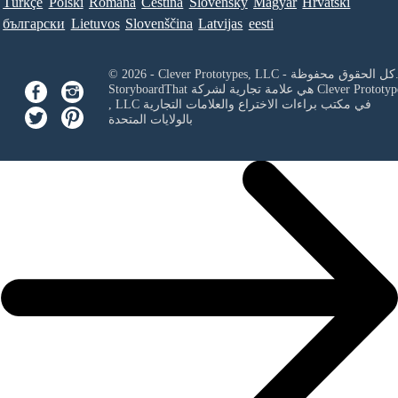
Türkçe
Polski
Româna
Ceština
Slovenský
Magyar
Hrvatski
български
Lietuvos
Slovenščina
Latvijas
eesti
Clever Prototypes, - كل الحقوق محفوظة.
Clever Prototyp
StoryboardThat هي علامة تجارية لشركة
في مكتب براءات الاختراع والعلامات التجارية
, LLC
بالولايات المتحدة