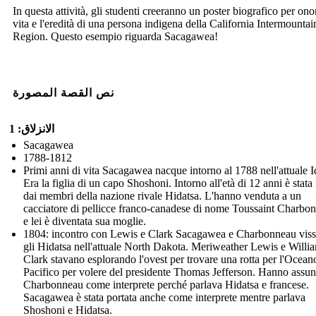
In questa attività, gli studenti creeranno un poster biografico per ono
vita e l'eredità di una persona indigena della California Intermountai
Region. Questo esempio riguarda Sacagawea!
نص القصة المصورة
الانزلاق: 1
Sacagawea
1788-1812
Primi anni di vita Sacagawea nacque intorno al 1788 nell'attuale 
Era la figlia di un capo Shoshoni. Intorno all'età di 12 anni è stata 
dai membri della nazione rivale Hidatsa. L'hanno venduta a un
cacciatore di pellicce franco-canadese di nome Toussaint Charbo
e lei è diventata sua moglie.
1804: incontro con Lewis e Clark Sacagawea e Charbonneau visse
gli Hidatsa nell'attuale North Dakota. Meriweather Lewis e Willi
Clark stavano esplorando l'ovest per trovare una rotta per l'Ocean
Pacifico per volere del presidente Thomas Jefferson. Hanno assun
Charbonneau come interprete perché parlava Hidatsa e francese.
Sacagawea è stata portata anche come interprete mentre parlava
Shoshoni e Hidatsa.