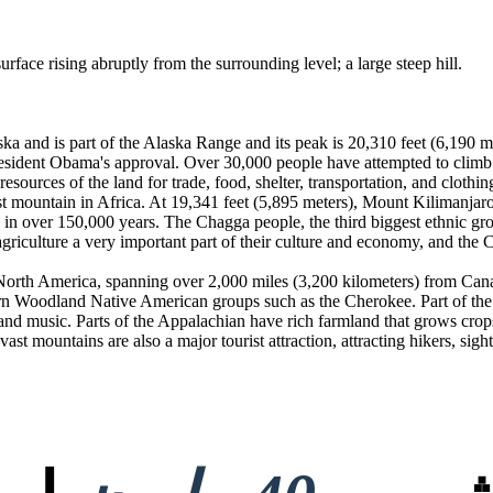
urface rising abruptly from the surrounding level; a large steep hill.
ka and is part of the Alaska Range and its peak is 20,310 feet (6,190 m
resident Obama's approval. Over 30,000 people have attempted to climb
sources of the land for trade, food, shelter, transportation, and clothi
st mountain in Africa. At 19,341 feet (5,895 meters), Mount Kilimanjaro
 in over 150,000 years. The Chagga people, the third biggest ethnic gro
 agriculture a very important part of their culture and economy, and th
f North America, spanning over 2,000 miles (3,200 kilometers) from Can
rn Woodland Native American groups such as the Cherokee. Part of the m
d music. Parts of the Appalachian have rich farmland that grows crops s
ast mountains are also a major tourist attraction, attracting hikers, sigh