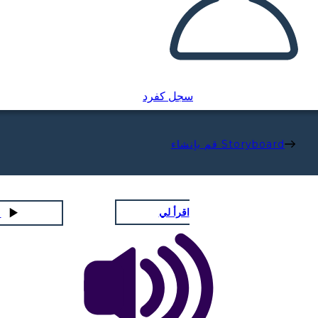
سجل كفرد
قم بإنشاء Storyboard
اقرأ لي
لعب عر