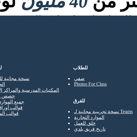
كثر من
40 مليون
لوح
للطلاب
ل
صفي
نسخة مجانية لل
Photos For Class
ال
المكتبات المدرسية والمراكز ال
حصص ال
للفرق
جميع الموارد
قوالب أوراق
نسخة تجريبية مجانية لـ Teams
قوالب ال
الموارد التجارية
خلق للعمل
تاريخ فريق بلدي