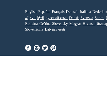
English
Español
Français
Deutsch
Italiana
Nederlan
Suomi
Svenska
Dansk
ру́сский язы́к
हिन्दी
العَرَبِيَّة
Româna
Ceština
Slovenský
Magyar
Hrvatski
бълга
Slovenščina
Latvijas
eesti