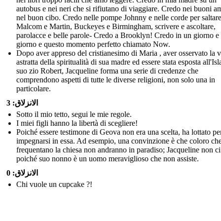
autobus e nei neri che si rifiutano di viaggiare. Credo nei buoni am
nel buon cibo. Credo nelle pompe Johnny e nelle corde per saltare
Malcom e Martin, Buckeyes e Birmingham, scrivere e ascoltare,
parolacce e belle parole- Credo a Brooklyn! Credo in un giorno e
giorno e questo momento perfetto chiamato Now.
Dopo aver appreso del cristianesimo di Maria , aver osservato la v
astratta della spiritualità di sua madre ed essere stata esposta all'Is
suo zio Robert, Jacqueline forma una serie di credenze che
comprendono aspetti di tutte le diverse religioni, non solo una in
particolare.
الانزلاق: 3
Sotto il mio tetto, segui le mie regole.
I miei figli hanno la libertà di scegliere!
Poiché essere testimone di Geova non era una scelta, ha lottato pe
impegnarsi in essa. Ad esempio, una convinzione è che coloro ch
frequentano la chiesa non andranno in paradiso; Jacqueline non ci
poiché suo nonno è un uomo meraviglioso che non assiste.
الانزلاق: 0
Chi vuole un cupcake ?!