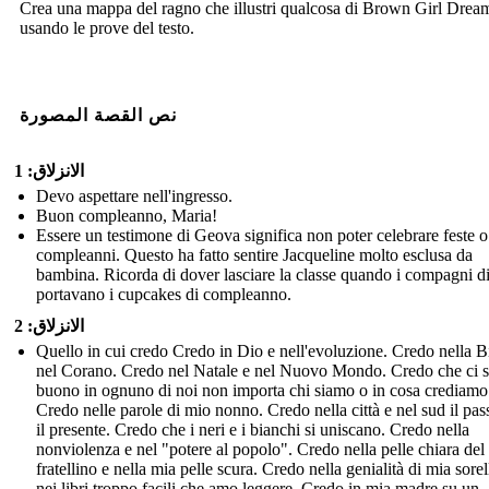
Crea una mappa del ragno che illustri qualcosa di Brown Girl Drea
usando le prove del testo.
نص القصة المصورة
الانزلاق: 1
Devo aspettare nell'ingresso.
Buon compleanno, Maria!
Essere un testimone di Geova significa non poter celebrare feste o
compleanni. Questo ha fatto sentire Jacqueline molto esclusa da
bambina. Ricorda di dover lasciare la classe quando i compagni di
portavano i cupcakes di compleanno.
الانزلاق: 2
Quello in cui credo Credo in Dio e nell'evoluzione. Credo nella B
nel Corano. Credo nel Natale e nel Nuovo Mondo. Credo che ci s
buono in ognuno di noi non importa chi siamo o in cosa crediamo
Credo nelle parole di mio nonno. Credo nella città e nel sud il pas
il presente. Credo che i neri e i bianchi si uniscano. Credo nella
nonviolenza e nel "potere al popolo". Credo nella pelle chiara del
fratellino e nella mia pelle scura. Credo nella genialità di mia sorel
nei libri troppo facili che amo leggere. Credo in mia madre su un