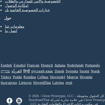
الخصوصية والأمن للمدارس والطلاب
إمكانية الوصول
خيارات الخصوصية الخاصة بك
حول
معلومات عنا
اتصل بنا
English
Español
Français
Deutsch
Italiana
Nederlands
Português
Norsk
Suomi
Svenska
Dansk
ру́сский язы́к
हिन्दी
العَرَبِيَّة
עברית
Türkçe
Polski
Româna
Ceština
Slovenský
Magyar
Hrvatski
български
Lietuvos
Slovenščina
Latvijas
eesti
Clever Prototypes, - كل الحقوق محفوظة.
Clever Prototyp
StoryboardThat هي علامة تجارية لشركة
في مكتب براءات الاختراع والعلامات التجارية
, LLC