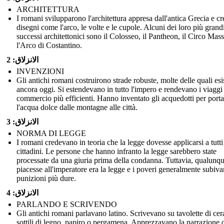
ARCHITETTURA
I romani svilupparono l'architettura appresa dall'antica Grecia e c
disegni come l'arco, le volte e le cupole. Alcuni dei loro più grand
successi architettonici sono il Colosseo, il Pantheon, il Circo Mas
l'Arco di Costantino.
الانزلاق: 2
INVENZIONI
Gli antichi romani costruirono strade robuste, molte delle quali es
ancora oggi. Si estendevano in tutto l'impero e rendevano i viaggi 
commercio più efficienti. Hanno inventato gli acquedotti per porta
l'acqua dolce dalle montagne alle città.
الانزلاق: 3
NORMA DI LEGGE
I romani credevano in teoria che la legge dovesse applicarsi a tutti 
cittadini. Le persone che hanno infranto la legge sarebbero state
processate da una giuria prima della condanna. Tuttavia, qualunq
piacesse all'imperatore era la legge e i poveri generalmente subiv
punizioni più dure.
الانزلاق: 4
PARLANDO E SCRIVENDO
Gli antichi romani parlavano latino. Scrivevano su tavolette di cera
sottili di legno, papiro o pergamena. Apprezzavano la narrazione o