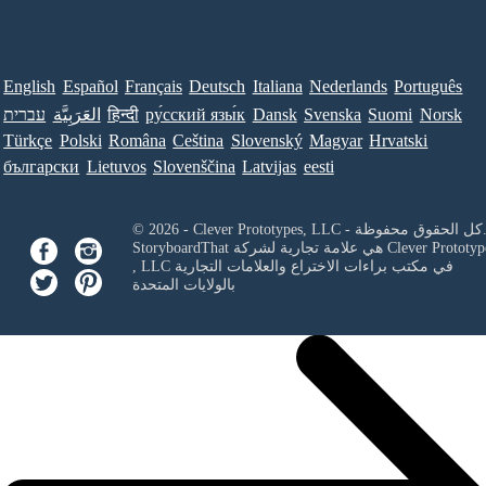
English
Español
Français
Deutsch
Italiana
Nederlands
Português
Norsk
Suomi
Svenska
Dansk
ру́сский язы́к
हिन्दी
العَرَبِيَّة
עברית
Türkçe
Polski
Româna
Ceština
Slovenský
Magyar
Hrvatski
български
Lietuvos
Slovenščina
Latvijas
eesti
Clever Prototypes, - كل الحقوق محفوظة.
Clever Prototyp
StoryboardThat هي علامة تجارية لشركة
في مكتب براءات الاختراع والعلامات التجارية
, LLC
بالولايات المتحدة