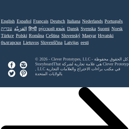
English
Español
Français
Deutsch
Italiana
Nederlands
Português
Norsk
Suomi
Svenska
Dansk
ру́сский язы́к
हिन्दी
العَرَبِيَّة
עברית
Türkçe
Polski
Româna
Ceština
Slovenský
Magyar
Hrvatski
български
Lietuvos
Slovenščina
Latvijas
eesti
Clever Prototypes, - كل الحقوق محفوظة.
Clever Prototyp
StoryboardThat هي علامة تجارية لشركة
في مكتب براءات الاختراع والعلامات التجارية
, LLC
بالولايات المتحدة