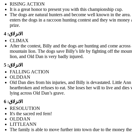
RISING ACTION
It is a great honor to present you with this championship cup.
The dogs are natural hunters and become well known in the area. 
enters the dogs in a raccoon hunting contest and they win money 
prize.
الانزلاق: 4
CLIMAX
After the contest, Billy and the dogs are hunting and come across 
mountain lion. The dogs save Billy’s life by fighting off the moun
lion, and Old Dan is very badly injured.
الانزلاق: 5
FALLING ACTION
OLDDAN
Old Dan dies from his injuries, and Billy is devastated. Little Ann 
heartbroken and refuses to eat. She loses her will to live and dies 
lying across Old Dan’s grave.
الانزلاق: 6
RESOLUTION
It's the sacred red fern!
OLDDAN
LITTLEANN
The family is able to move further into town due to the money th