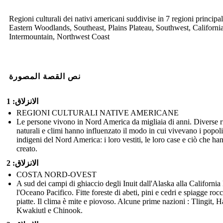
Regioni culturali dei nativi americani suddivise in 7 regioni principal
Eastern Woodlands, Southeast, Plains Plateau, Southwest, Californi
Intermountain, Northwest Coast
نص القصة المصورة
الانزلاق: 1
REGIONI CULTURALI NATIVE AMERICANE
Le persone vivono in Nord America da migliaia di anni. Diverse r
naturali e climi hanno influenzato il modo in cui vivevano i popoli
indigeni del Nord America: i loro vestiti, le loro case e ciò che ha
creato.
الانزلاق: 2
COSTA NORD-OVEST
A sud dei campi di ghiaccio degli Inuit dall'Alaska alla California
l'Oceano Pacifico. Fitte foreste di abeti, pini e cedri e spiagge roc
piatte. Il clima è mite e piovoso. Alcune prime nazioni : Tlingit, H
Kwakiutl e Chinook.