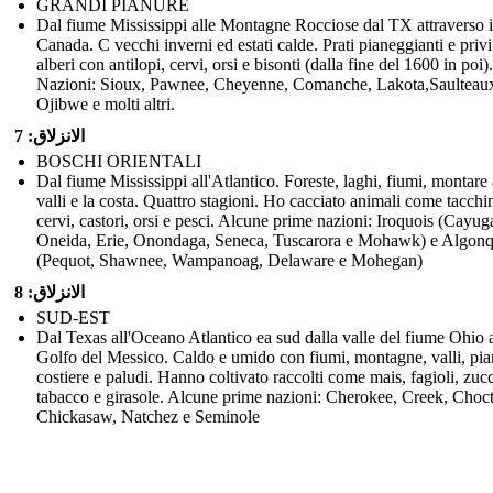
GRANDI PIANURE
Dal fiume Mississippi alle Montagne Rocciose dal TX attraverso i
Canada. C vecchi inverni ed estati calde. Prati pianeggianti e privi
alberi con antilopi, cervi, orsi e bisonti (dalla fine del 1600 in poi
Nazioni: Sioux, Pawnee, Cheyenne, Comanche, Lakota,Saulteau
Ojibwe e molti altri.
الانزلاق: 7
BOSCHI ORIENTALI
Dal fiume Mississippi all'Atlantico. Foreste, laghi, fiumi, montare 
valli e la costa. Quattro stagioni. Ho cacciato animali come tacchin
cervi, castori, orsi e pesci. Alcune prime nazioni: Iroquois (Cayug
Oneida, Erie, Onondaga, Seneca, Tuscarora e Mohawk) e Algon
(Pequot, Shawnee, Wampanoag, Delaware e Mohegan)
الانزلاق: 8
SUD-EST
Dal Texas all'Oceano Atlantico ea sud dalla valle del fiume Ohio 
Golfo del Messico. Caldo e umido con fiumi, montagne, valli, pi
costiere e paludi. Hanno coltivato raccolti come mais, fagioli, zuc
tabacco e girasole. Alcune prime nazioni: Cherokee, Creek, Choc
Chickasaw, Natchez e Seminole