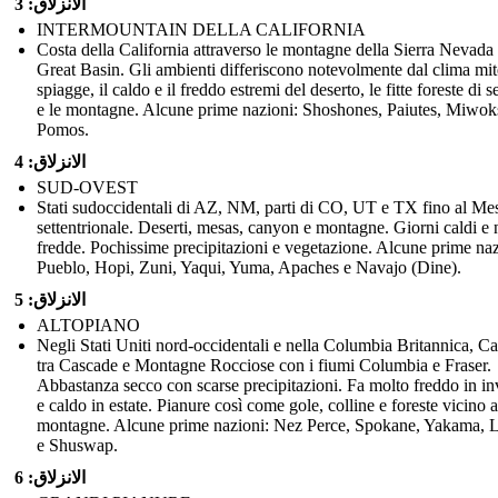
الانزلاق: 3
INTERMOUNTAIN DELLA CALIFORNIA
Costa della California attraverso le montagne della Sierra Nevada 
Great Basin. Gli ambienti differiscono notevolmente dal clima mit
spiagge, il caldo e il freddo estremi del deserto, le fitte foreste di 
e le montagne. Alcune prime nazioni: Shoshones, Paiutes, Miwok
Pomos.
الانزلاق: 4
SUD-OVEST
Stati sudoccidentali di AZ, NM, parti di CO, UT e TX fino al Me
settentrionale. Deserti, mesas, canyon e montagne. Giorni caldi e n
fredde. Pochissime precipitazioni e vegetazione. Alcune prime naz
Pueblo, Hopi, Zuni, Yaqui, Yuma, Apaches e Navajo (Dine).
الانزلاق: 5
ALTOPIANO
Negli Stati Uniti nord-occidentali e nella Columbia Britannica, C
tra Cascade e Montagne Rocciose con i fiumi Columbia e Fraser.
Abbastanza secco con scarse precipitazioni. Fa molto freddo in i
e caldo in estate. Pianure così come gole, colline e foreste vicino a
montagne. Alcune prime nazioni: Nez Perce, Spokane, Yakama, L
e Shuswap.
الانزلاق: 6