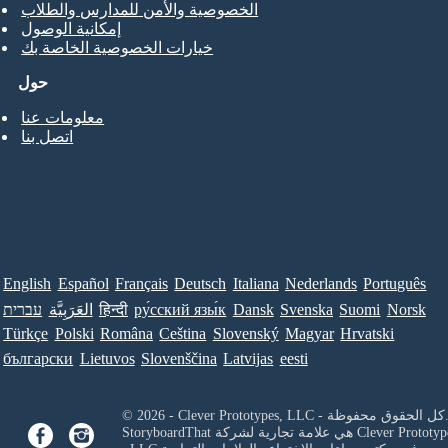
الخصوصية والأمن للمدارس والطلاب
إمكانية الوصول
خيارات الخصوصية الخاصة بك
حول
معلومات عنا
اتصل بنا
English
Español
Français
Deutsch
Italiana
Nederlands
Português
Norsk
Suomi
Svenska
Dansk
ру́сский язы́к
हिन्दी
العَرَبِيَّة
עברית
Türkçe
Polski
Româna
Ceština
Slovenský
Magyar
Hrvatski
български
Lietuvos
Slovenščina
Latvijas
eesti
Clever Prototypes, - كل الحقوق محفوظة.
Clever Prototyp
StoryboardThat هي علامة تجارية لشركة