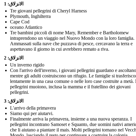
الانزلاق: 1
Tre giovani pellegrini di Cheryl Harness
Plymouth, Inghilterra
Cape Cod
oceano Atlantico
Tre bambini piccoli di nome Mary, Remember e Bartholomew
intraprendono un viaggio nel Nuovo Mondo con la loro famiglia.
Ammassati sulla nave che puzzava di pesce, cercavano la terra e
aspettavano il giorno in cui avrebbero remato a riva.
الانزلاق: 2
Un inverno rigido
Con l'arrivo dell'inverno, i giovani pellegrini guardano e ascoltan
mentre gli adulti costruiscono un rifugio. Le famiglie si trasferisc
lentamente in una casa comune o nelle loro case costruite a metà. 
pellegrini muoiono, inclusa la mamma e il fratellino dei giovani
pellegrini.
الانزلاق: 3
L'arrivo della primavera
Siamo qui per aiutarvi.
Finalmente arriva la primavera, insieme a una nuova speranza. I
pellegrini incontrano Samoset e Squanto, due uomini nativi ameri
che li aiutano a piantare il mais. Molti pellegrini tornano nel Vecc
Mondo, lasciando il resto per continuare a costruire la colonia.