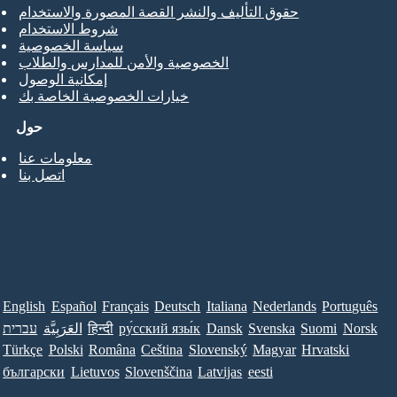
حقوق التأليف والنشر القصة المصورة والاستخدام
شروط الاستخدام
سياسة الخصوصية
الخصوصية والأمن للمدارس والطلاب
إمكانية الوصول
خيارات الخصوصية الخاصة بك
حول
معلومات عنا
اتصل بنا
English
Español
Français
Deutsch
Italiana
Nederlands
Português
Norsk
Suomi
Svenska
Dansk
ру́сский язы́к
हिन्दी
العَرَبِيَّة
עברית
Türkçe
Polski
Româna
Ceština
Slovenský
Magyar
Hrvatski
български
Lietuvos
Slovenščina
Latvijas
eesti