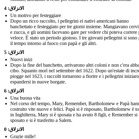
الانزلاق: 4
Un motivo per festeggiare
Dopo un ricco raccolto, i pellegrini ei nativi americani hanno
banchettato e festeggiato per tre giorni insieme. Mangiavano cervi,
e zucca, e gli uomini facevano gare per vedere chi poteva correre 
veloce. È stato un periodo gioioso. I tre giovani pellegrini si sono
il tempo intorno al fuoco con papà e gli altri.
الانزلاق: 5
Nuovi inizi
Dopo la fine del banchetto, arrivarono altri coloni e non c'era abb
cibo. Squanto morì nel settembre del 1622. Dopo un'estate di incre
piogge nel 1623, i raccolti tornarono a fiorire e i pellegrini iniziar
espandersi in nuove borgate.
الانزلاق: 6
Una buona vita
Nel corso del tempo, Mary, Remember, Bartholomew e Papà han
costruito vite nuove e felici. Papà si è risposato, Bartholomew è t
in Inghilterra, Mary si è sposata e ha avuto 8 figli, e Remember si 
sposato e si è trasferito a Salem.
الانزلاق: 0
Grazie mille!