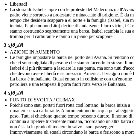
Libertad!
La storia di Isabel si apre con le proteste del Maleconazo all'Avan
padre viene sorpreso a protestare e minacciato di prigione. È da m
tempo che desidera scappare a el norte e la famiglia (Isabel, sua
incinta, Papi e nonno Lito) decide di andarsene. I loro vicini, i Cas
stanno costruendo segretamente una barca. Isabel scambia la sua 
tromba per il carburante e fanno un piano per scappare.
الانزلاق: 3
AZIONE IN AUMENTO
Le famiglie impostare la barca nel porto dell'Avana. Si rendono c
che ci sono migliaia di persone che stanno facendo lo stesso. Il n
Isabel è il più riluttante a lasciare la sua patria, ma sono tutti d'acc
che devono avere libertà e sicurezza in America. Il viaggio non è f
La barca è traballante. Quasi entrano in collisione con un'enorme
petroliera e una tempesta li porta fuori rotta verso le Bahamas.
الانزلاق: 4
PUNTO DI SVOLTA / CLIMAX
Poiché sono stati portati fuori rotta così lontano, la barca inizia a
rimanere senza carburante. A turno entrano in acqua per alleggerire
peso. Tutti si chiedono quanto tempo possono durare. Il nonno di 
continua a ripetere tristemente mañana, ricordando un'altra barca 
non è stata in grado di mettere in salvo i suoi passeggeri.
Improvvisamente gli squali circondano la barca e feriscono a morte