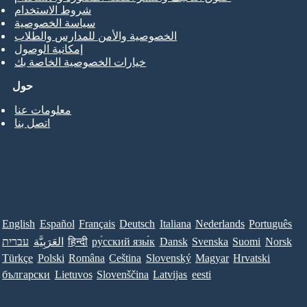
شروط الاستخدام
سياسة الخصوصية
الخصوصية والأمن للمدارس والطلاب
إمكانية الوصول
خيارات الخصوصية الخاصة بك
حول
معلومات عنا
اتصل بنا
English
Español
Français
Deutsch
Italiana
Nederlands
Português
Norsk
Suomi
Svenska
Dansk
ру́сский язы́к
हिन्दी
العَرَبِيَّة
עברית
Türkçe
Polski
Româna
Ceština
Slovenský
Magyar
Hrvatski
български
Lietuvos
Slovenščina
Latvijas
eesti