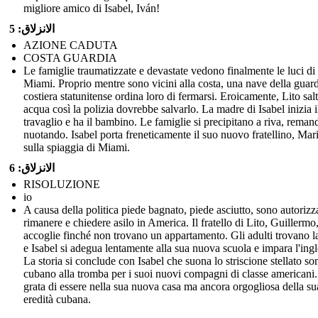
migliore amico di Isabel, Iván!
الانزلاق: 5
AZIONE CADUTA
COSTA GUARDIA
Le famiglie traumatizzate e devastate vedono finalmente le luci di
Miami. Proprio mentre sono vicini alla costa, una nave della guar
costiera statunitense ordina loro di fermarsi. Eroicamente, Lito salt
acqua così la polizia dovrebbe salvarlo. La madre di Isabel inizia i
travaglio e ha il bambino. Le famiglie si precipitano a riva, reman
nuotando. Isabel porta freneticamente il suo nuovo fratellino, Mar
sulla spiaggia di Miami.
الانزلاق: 6
RISOLUZIONE
io
A causa della politica piede bagnato, piede asciutto, sono autorizza
rimanere e chiedere asilo in America. Il fratello di Lito, Guillermo,
accoglie finché non trovano un appartamento. Gli adulti trovano 
e Isabel si adegua lentamente alla sua nuova scuola e impara l'ingl
La storia si conclude con Isabel che suona lo striscione stellato so
cubano alla tromba per i suoi nuovi compagni di classe americani
grata di essere nella sua nuova casa ma ancora orgogliosa della su
eredità cubana.