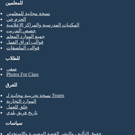
للمعلمين
نسخة مجانية للمعلمين
الحزم حي
المكتبات المدرسية والمراكز الإعلامية
حصص التدريب
جميع الموارد المعلم
قوالب أوراق العمل
قوالب الملصقات
للطلاب
صفي
Photos For Class
للفرق
نسخة تجريبية مجانية لـ Teams
الموارد التجارية
خلق للعمل
تاريخ فريق بلدي
سياسات
حقوق التأليف والنشر القصة المصورة والاستخدام