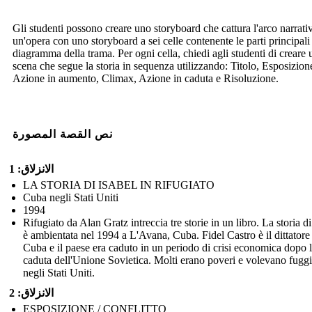
Gli studenti possono creare uno storyboard che cattura l'arco narrati
un'opera con uno storyboard a sei celle contenente le parti principali
diagramma della trama. Per ogni cella, chiedi agli studenti di creare 
scena che segue la storia in sequenza utilizzando: Titolo, Esposizion
Azione in aumento, Climax, Azione in caduta e Risoluzione.
نص القصة المصورة
الانزلاق: 1
LA STORIA DI ISABEL IN RIFUGIATO
Cuba negli Stati Uniti
1994
Rifugiato da Alan Gratz intreccia tre storie in un libro. La storia di
è ambientata nel 1994 a L'Avana, Cuba. Fidel Castro è il dittatore
Cuba e il paese era caduto in un periodo di crisi economica dopo 
caduta dell'Unione Sovietica. Molti erano poveri e volevano fuggi
negli Stati Uniti.
الانزلاق: 2
ESPOSIZIONE / CONFLITTO