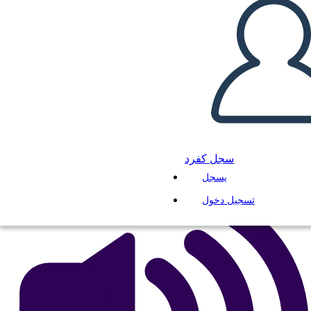
Riepilogo del Complotto dei
Rifugiati: la Storia di Isabel
انسخ هذه القصة المصورة
إنشاء لوحة القصة
لعب عرض الشرائح
سجل كفرد
اقرأ لي
يسجل
تسجيل دخول