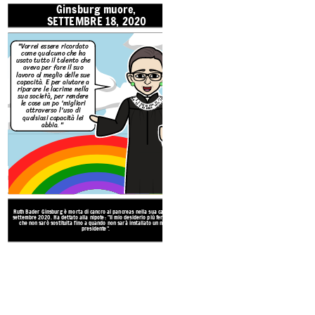
"Signor President
Ginsburg muore,
Sono grato oltre misura per
che hai riposto in me; e m
SETTEMBRE
18, 2020
con tutto quello che ho p
all'altezza delle vostre a
"Vorrei essere ricordato
nel fissare questo appun
come qualcuno che ha
usato tutto il talento che
aveva per fare il suo
lavoro al meglio delle sue
capacità.
E per aiutare a
riparare le lacrime nella
sua società, per rendere
le cose un po 'migliori
attraverso l'uso di
qualsiasi capacità lei
abbia.
"
Ruth Bader Ginsburg è morta di cancro al pancreas nella sua casa il 18
settembre 2020. Ha dettato alla nipote: "Il mio desiderio più fervente è
che non sarò sostituita fino a quando non sarà installato un nuovo
presidente".
Nel 1980, il presidente Jimmy Ca
d'Appello degli Stati Uniti per il 
servizio in tribunale per tredici ann
Bill Clinton l'ha nominata alla C
Create your own at Storyb