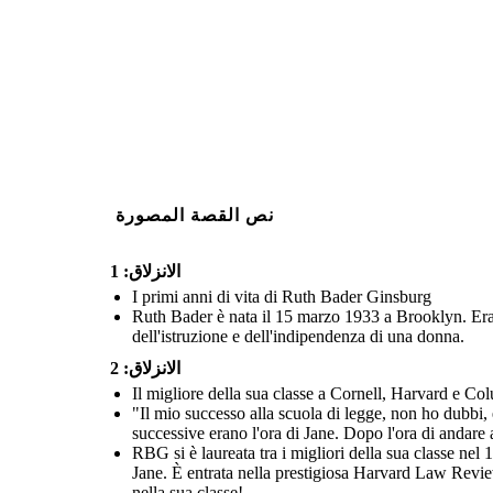
نص القصة المصورة
الانزلاق: 1
I primi anni di vita di Ruth Bader Ginsburg
Ruth Bader è nata il 15 marzo 1933 a Brooklyn. Era 
dell'istruzione e dell'indipendenza di una donna.
الانزلاق: 2
Il migliore della sua classe a Cornell, Harvard e Co
"Il mio successo alla scuola di legge, non ho dubbi, 
successive erano l'ora di Jane. Dopo l'ora di andare a
RBG si è laureata tra i migliori della sua classe nel
Jane. È entrata nella prestigiosa Harvard Law Revie
nella sua classe!