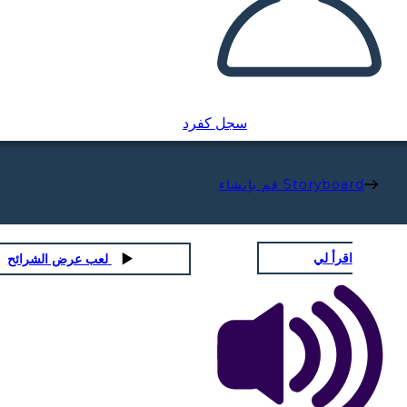
سجل كفرد
قم بإنشاء Storyboard
اقرأ لي
لعب عرض الشرائح