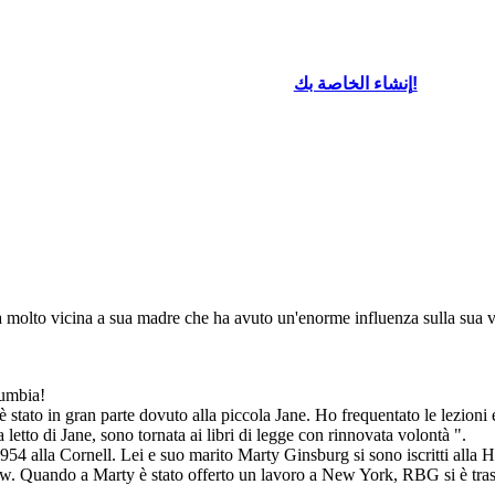
إنشاء الخاصة بك!
molto vicina a sua madre che ha avuto un'enorme influenza sulla sua vit
lumbia!
è stato in gran parte dovuto alla piccola Jane. Ho frequentato le lezioni 
 letto di Jane, sono tornata ai libri di legge con rinnovata volontà ".
 1954 alla Cornell. Lei e suo marito Marty Ginsburg si sono iscritti alla
w. Quando a Marty è stato offerto un lavoro a New York, RBG si è trasf