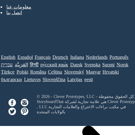
معلومات عنا
اتصل بنا
English
Español
Français
Deutsch
Italiana
Nederlands
Português
Norsk
Suomi
Svenska
Dansk
ру́сский язы́к
हिन्दी
العَرَبِيَّة
עברית
Türkçe
Polski
Româna
Ceština
Slovenský
Magyar
Hrvatski
български
Lietuvos
Slovenščina
Latvijas
eesti
Clever Prototypes, - كل الحقوق محفوظة.
Clever Prototyp
StoryboardThat هي علامة تجارية لشركة
في مكتب براءات الاختراع والعلامات التجارية
, LLC
بالولايات المتحدة