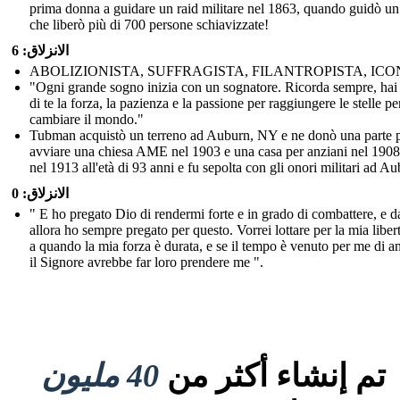
prima donna a guidare un raid militare nel 1863, quando guidò un
che liberò più di 700 persone schiavizzate!
الانزلاق: 6
ABOLIZIONISTA, SUFFRAGISTA, FILANTROPISTA, IC
"Ogni grande sogno inizia con un sognatore. Ricorda sempre, hai
di te la forza, la pazienza e la passione per raggiungere le stelle pe
cambiare il mondo."
Tubman acquistò un terreno ad Auburn, NY e ne donò una parte 
avviare una chiesa AME nel 1903 e una casa per anziani nel 1908
nel 1913 all'età di 93 anni e fu sepolta con gli onori militari ad Au
الانزلاق: 0
" E ho pregato Dio di rendermi forte e in grado di combattere, e d
allora ho sempre pregato per questo. Vorrei lottare per la mia liber
a quando la mia forza è durata, e se il tempo è venuto per me di a
il Signore avrebbe far loro prendere me ".
تم إنشاء أكثر من
40 مليون