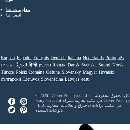
معلومات عنا
اتصل بنا
English
Español
Français
Deutsch
Italiana
Nederlands
Português
Norsk
Suomi
Svenska
Dansk
ру́сский язы́к
हिन्दी
العَرَبِيَّة
עברית
Türkçe
Polski
Româna
Ceština
Slovenský
Magyar
Hrvatski
български
Lietuvos
Slovenščina
Latvijas
eesti
Clever Prototypes, - كل الحقوق محفوظة.
Clever Prototyp
StoryboardThat هي علامة تجارية لشركة
في مكتب براءات الاختراع والعلامات التجارية
, LLC
بالولايات المتحدة