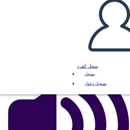
Schiavitù: Harriet Tubman
انسخ هذه القصة المصورة
إنشاء لوحة القصة
لعب عرض الشرائح
اقرأ لي
سجل كفرد
يسجل
تسجيل دخول