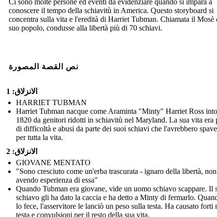
Ci sono molte persone ed eventi da evidenziare quando si impara a
conoscere il tempo della schiavitù in America. Questo storyboard si
concentra sulla vita e l'eredità di Harriet Tubman. Chiamata il Mosè 
suo popolo, condusse alla libertà più di 70 schiavi.
نص القصة المصورة
الانزلاق: 1
HARRIET TUBMAN
Harriet Tubman nacque come Araminta "Minty" Harriet Ross into
1820 da genitori ridotti in schiavitù nel Maryland. La sua vita era
di difficoltà e abusi da parte dei suoi schiavi che l'avrebbero spave
per tutta la vita.
الانزلاق: 2
GIOVANE MENTATO
"Sono cresciuto come un'erba trascurata - ignaro della libertà, non
avendo esperienza di essa"
Quando Tubman era giovane, vide un uomo schiavo scappare. Il 
schiavo gli ha dato la caccia e ha detto a Minty di fermarlo. Qua
lo fece, l'asservitore le lanciò un peso sulla testa. Ha causato forti 
testa e convulsioni per il resto della sua vita.