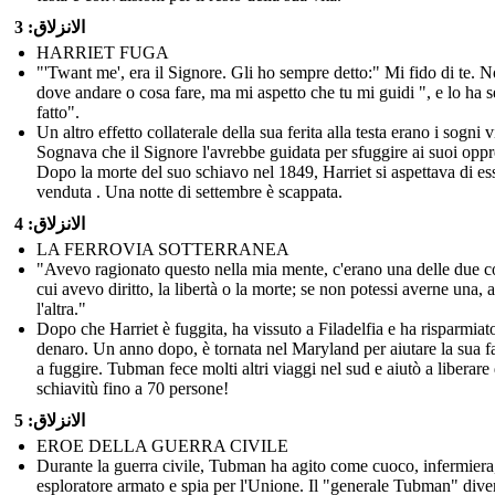
الانزلاق: 3
HARRIET FUGA
"'Twant me', era il Signore. Gli ho sempre detto:" Mi fido di te. 
dove andare o cosa fare, ma mi aspetto che tu mi guidi ", e lo ha 
fatto".
Un altro effetto collaterale della sua ferita alla testa erano i sogni v
Sognava che il Signore l'avrebbe guidata per sfuggire ai suoi oppr
Dopo la morte del suo schiavo nel 1849, Harriet si aspettava di es
venduta . Una notte di settembre è scappata.
الانزلاق: 4
LA FERROVIA SOTTERRANEA
"Avevo ragionato questo nella mia mente, c'erano una delle due c
cui avevo diritto, la libertà o la morte; se non potessi averne una, 
l'altra."
Dopo che Harriet è fuggita, ha vissuto a Filadelfia e ha risparmiat
denaro. Un anno dopo, è tornata nel Maryland per aiutare la sua f
a fuggire. Tubman fece molti altri viaggi nel sud e aiutò a liberare 
schiavitù fino a 70 persone!
الانزلاق: 5
EROE DELLA GUERRA CIVILE
Durante la guerra civile, Tubman ha agito come cuoco, infermiera
esploratore armato e spia per l'Unione. Il "generale Tubman" dive