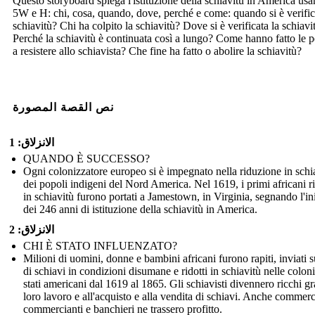
Questo storyboard spiega l'istituzione della schiavitù in America usa
5W e H: chi, cosa, quando, dove, perché e come: quando si è verific
schiavitù? Chi ha colpito la schiavitù? Dove si è verificata la schiavi
Perché la schiavitù è continuata così a lungo? Come hanno fatto le 
a resistere allo schiavista? Che fine ha fatto o abolire la schiavitù?
نص القصة المصورة
الانزلاق: 1
QUANDO È SUCCESSO?
Ogni colonizzatore europeo si è impegnato nella riduzione in schi
dei popoli indigeni del Nord America. Nel 1619, i primi africani ri
in schiavitù furono portati a Jamestown, in Virginia, segnando l'in
dei 246 anni di istituzione della schiavitù in America.
الانزلاق: 2
CHI È STATO INFLUENZATO?
Milioni di uomini, donne e bambini africani furono rapiti, inviati 
di schiavi in condizioni disumane e ridotti in schiavitù nelle coloni
stati americani dal 1619 al 1865. Gli schiavisti divennero ricchi gr
loro lavoro e all'acquisto e alla vendita di schiavi. Anche commerc
commercianti e banchieri ne trassero profitto.