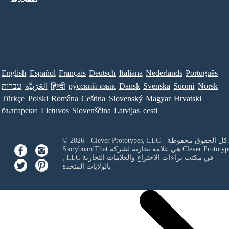
English
Español
Français
Deutsch
Italiana
Nederlands
Português
Norsk
Suomi
Svenska
Dansk
ру́сский язы́к
हिन्दी
العَرَبِيَّة
עברית
Türkçe
Polski
Româna
Ceština
Slovenský
Magyar
Hrvatski
български
Lietuvos
Slovenščina
Latvijas
eesti
Clever Prototypes, - كل الحقوق محفوظة.
Clever Prototyp
StoryboardThat هي علامة تجارية لشركة
في مكتب براءات الاختراع والعلامات التجارية
, LLC
بالولايات المتحدة