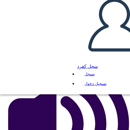
Schiavitù 5W
انسخ هذه القصة المصورة
إنشاء لوحة القصة
لعب عرض الشرائح
اقرأ لي
سجل كفرد
يسجل
تسجيل دخول