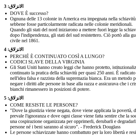
الانزلاق: 3
DOVE È successo?
Ognuna delle 13 colonie in America era impegnata nella schiavitù
sebbene fosse particolarmente radicata nelle colonie meridionali.
Quando gli stati del nord iniziarono a mettere fuori legge la schiav
dopo l'indipendenza, gli stati del sud resistettero. Ciò portò alla gu
civile nel 1861.
الانزلاق: 4
PERCHÉ È CONTINUATO COSÌ A LUNGO?
CODICI SLAVE DELLA VIRGINIA
Gli Stati Uniti hanno creato leggi che hanno protetto, istituzionali
continuato la pratica della schiavitù per quasi 250 anni. È radicato
nell'idea falsa e razzista della supremazia bianca. Era un metodo p
negare i diritti alle persone in base alla razza e assicurava che i cri
bianchi rimanessero in posizioni di potere.
الانزلاق: 5
COME RESISTE LE PERSONE?
"Dove la giustizia viene negata, dove viene applicata la povertà, 
prevale l'ignoranza e dove ogni classe viene fatta sentire che la soc
una cospirazione organizzata per opprimerli, derubarli e degradarli
persone né i beni saranno al sicuro". - Frederick Douglass
Le persone schiavizzate hanno combattuto per la loro libertà e resis