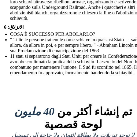
loro schiavi attraverso ribellioni armate, organizzando e scrivendo
scappando sulla Underground Railroad. Anche i quaccheri e altri
abolizionisti bianchi organizzarono e chiesero la fine o l'abolizion
schiavitù.
الانزلاق: 6
COSA È SUCCESSO PER ABOLARLO?
“ Tutte le persone trattenute come schiave in qualsiasi Stato. . . sa
allora, da allora in poi, e per sempre libero. " - Abraham Lincoln n
sua Proclamazione di emancipazione del 1863
11 stati si separarono dagli Stati Uniti per creare la Confederazion
avrebbe continuato la pratica della schiavitù. L'esercito del Nord 
combattuto per mantenere l'unione. Il Sud fu sconfitto nel 1865. Il
emendamento fu approvato, formalmente bandendo la schiavitù.
تم إنشاء أكثر من
40 مليون
لوحة قصصية
لا توجد تنزيلات ولا بطاقة ائتمان ولا حاجة إلى تسجيل