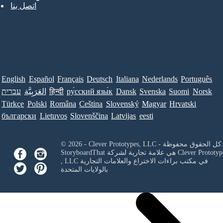
اتصل بنا
English
Español
Français
Deutsch
Italiana
Nederlands
Português
Norsk
Suomi
Svenska
Dansk
ру́сский язы́к
हिन्दी
العَرَبِيَّة
עברית
Türkçe
Polski
Româna
Ceština
Slovenský
Magyar
Hrvatski
български
Lietuvos
Slovenščina
Latvijas
eesti
Clever Prototypes, - كل الحقوق محفوظة.
Clever Prototyp
StoryboardThat هي علامة تجارية لشركة
في مكتب براءات الاختراع والعلامات التجارية
, LLC
بالولايات المتحدة