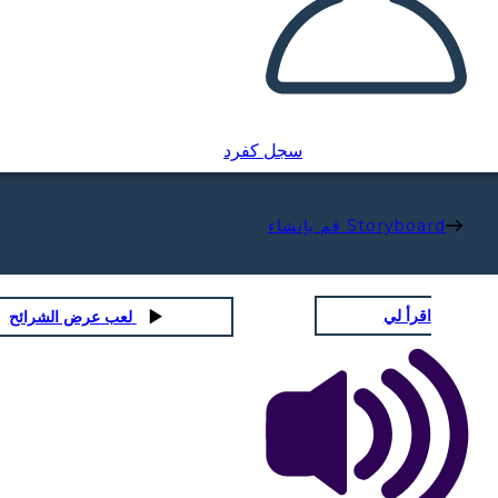
سجل كفرد
قم بإنشاء Storyboard
اقرأ لي
لعب عرض الشرائح