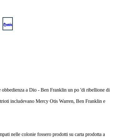
e durante il periodo della rivoluzione americana.
Famosi lealisti erano Thomas Hutchinson, Lord
Dunmore e Jonathan Boucher.
ينسخ
i è obbedienza a Dio - Ben Franklin un po 'di ribellione di
atrioti includevano Mercy Otis Warren, Ben Franklin e
ati nelle colonie fossero prodotti su carta prodotta a