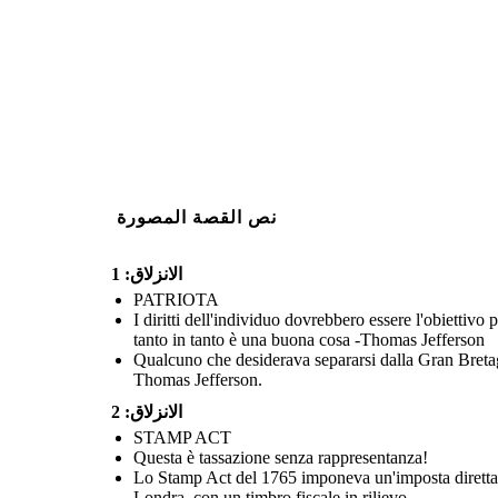
Bretagna per aver impost
Bretagna per aver imposto la tassazione senza
rappresentanza, hanno scar
rappresentanza, hanno scaricato 342 casse di
tè
nel
porto.
port
reate your own at Storyboard That
Create your own at Storyb
نص القصة المصورة
الانزلاق: 1
PATRIOTA
I diritti dell'individuo dovrebbero essere l'obiettivo
tanto in tanto è una buona cosa -Thomas Jefferson
Qualcuno che desiderava separarsi dalla Gran Breta
Thomas Jefferson.
الانزلاق: 2
STAMP ACT
Questa è tassazione senza rappresentanza!
Lo Stamp Act del 1765 imponeva un'imposta diretta al
Londra, con un timbro fiscale in rilievo.