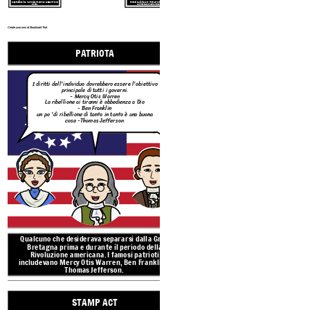
rappresentanza, hanno scaricato 342 casse di
tè
nel
Famosi lealisti erano Thomas Hutchinson, Lord
porto.
Dunmore e Jonathan Boucher.
Create your own at Storyboard That
PATRIOTA
I diritti dell'individuo dovrebbero essere l'obiettivo
principale di tutti i governi.
- Mercy Otis Warren
La
ribellione ai tiranni è obbedienza a Dio
- Ben Franklin
STAMP
un po 'di ribellione di tanto in tanto è una buona
cosa
-Thomas Jefferson
Questa è tassazio
senza rappresentan
Qualcuno che desiderava separarsi dalla Gran
STAMP ACT
Bretagna prima e durante il periodo della
Rivoluzione americana. I famosi patrioti
includevano Mercy Otis Warren, Ben Franklin e
Thomas Jefferson.
Questa è tassazione
senza rappresentanza!
STAMP ACT
Lo Stamp Act del 1765 impo
alle colonie britanniche in