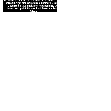
britanniche acquartierate in città.
Il 5 marzo 1770, i
soldati britannici spararono e uccisero 5 uomini.
L'evento è stato ampiamente pubblicizzato da
importanti patrioti come Paul Revere e Samuel
Adams.
BOSTON TE
VOCABOLARIO RI
BOSTON TEA PARTY
Una protesta il 16 dicem
Una protesta il 16 dicembre 1773,
dove i coloni
americani, frustrati e a
americani, frustrati e arrabbiati con la Gran