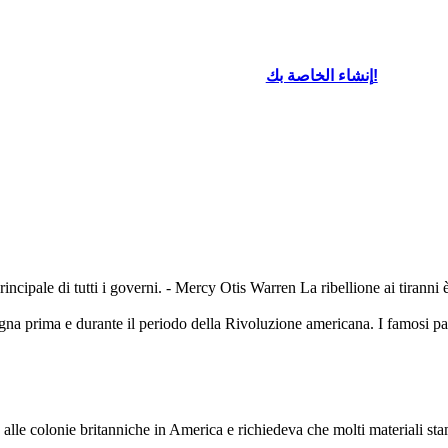
o la tassazione senza
e durante il periodo della rivoluzione americana.
icato 342 casse di
tè
nel
Famosi lealisti erano Thomas Hutchinson, Lord
Dunmore e Jonathan Boucher.
o.
إنشاء الخاصة بك!
oard That
 principale di tutti i governi. - Mercy Otis Warren La ribellione ai tirann
gna prima e durante il periodo della Rivoluzione americana. I famosi p
le colonie britanniche in America e richiedeva che molti materiali stamp