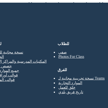
للطلاب
ل
صفي
نسخة مجانية لل
Photos For Class
ال
المكتبات المدرسية والمراكز ال
حصص ال
للفرق
جميع الموارد
قوالب أوراق
نسخة تجريبية مجانية لـ Teams
قوالب ال
الموارد التجارية
خلق للعمل
تاريخ فريق بلدي