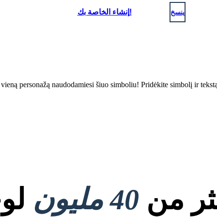
ينسخ
إنشاء الخاصة بك!
 į vieną personažą naudodamiesi šiuo simboliu! Pridėkite simbolį ir tekst
كثر من
40 مليون
لوح