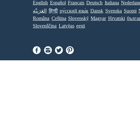
English
Español
Français
Deutsch
Italiana
Nederlan
Suomi
Svenska
Dansk
ру́сский язы́к
हिन्दी
العَرَبِيَّة
Româna
Ceština
Slovenský
Magyar
Hrvatski
бълга
Slovenščina
Latvijas
eesti