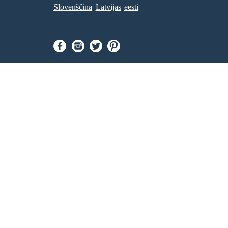
Slovenščina
Latvijas
eesti