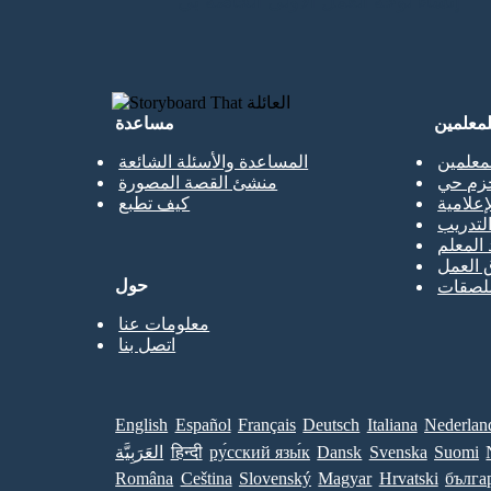
إنشاء لوحة العمل الأولى الخاصة بي
لمعلمين
مساعدة
معلمين
المساعدة والأسئلة الشائعة
حزم حي
منشئ القصة المصورة
إعلامية
كيف تطبع
تدريب
 المعلم
 العمل
حول
ملصقات
معلومات عنا
اتصل بنا
English
Español
Français
Deutsch
Italiana
Nederlan
Suomi
Svenska
Dansk
ру́сский язы́к
हिन्दी
العَرَبِيَّة
Româna
Ceština
Slovenský
Magyar
Hrvatski
бълга