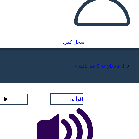
سجل كفرد
قم بإنشاء Storyboard
اقرأ لي
لعب عر