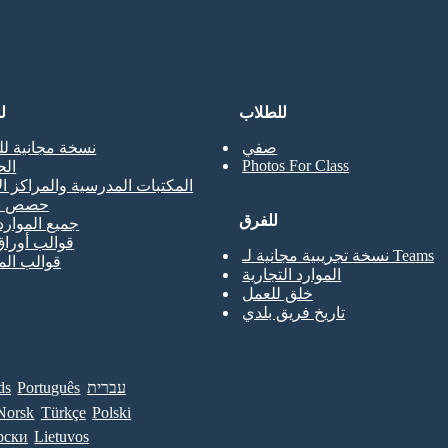
للطلاب
ل
صفي
نسخة مجانية لل
Photos For Class
ال
المكتبات المدرسية والمراكز ال
حصص ال
للفرق
جميع الموارد
قوالب أوراق
نسخة تجريبية مجانية لـ Teams
قوالب ال
الموارد التجارية
خلق للعمل
تاريخ فريق بلدي
עברית
Português
ds
Norsk
Türkçe
Polski
рски
Lietuvos