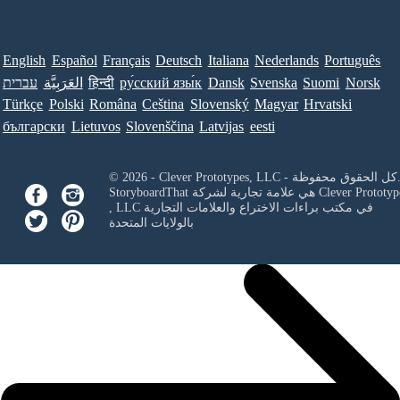
English
Español
Français
Deutsch
Italiana
Nederlands
Português
Norsk
Suomi
Svenska
Dansk
ру́сский язы́к
हिन्दी
العَرَبِيَّة
עברית
Türkçe
Polski
Româna
Ceština
Slovenský
Magyar
Hrvatski
български
Lietuvos
Slovenščina
Latvijas
eesti
Clever Prototypes, - كل الحقوق محفوظة.
Clever Prototyp
StoryboardThat هي علامة تجارية لشركة
في مكتب براءات الاختراع والعلامات التجارية
, LLC
بالولايات المتحدة