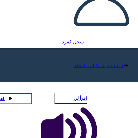
سجل كفرد
قم بإنشاء Storyboard
اقرأ لي
لعب عرض الشرائح