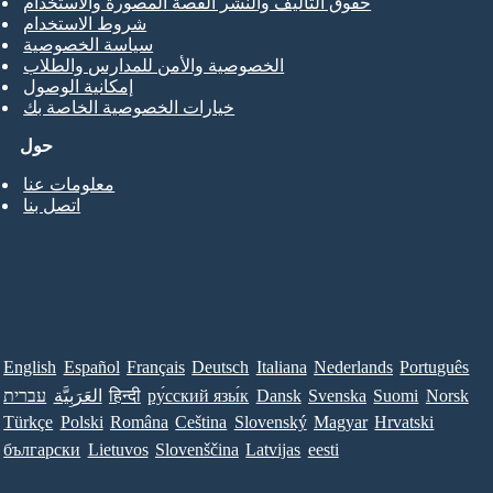
حقوق التأليف والنشر القصة المصورة والاستخدام
شروط الاستخدام
سياسة الخصوصية
الخصوصية والأمن للمدارس والطلاب
إمكانية الوصول
خيارات الخصوصية الخاصة بك
حول
معلومات عنا
اتصل بنا
English
Español
Français
Deutsch
Italiana
Nederlands
Português
Norsk
Suomi
Svenska
Dansk
ру́сский язы́к
हिन्दी
العَرَبِيَّة
עברית
Türkçe
Polski
Româna
Ceština
Slovenský
Magyar
Hrvatski
български
Lietuvos
Slovenščina
Latvijas
eesti