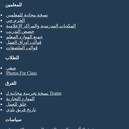
للمعلمين
نسخة مجانية للمعلمين
الحزم حي
المكتبات المدرسية والمراكز الإعلامية
حصص التدريب
جميع الموارد المعلم
قوالب أوراق العمل
قوالب الملصقات
للطلاب
صفي
Photos For Class
للفرق
نسخة تجريبية مجانية لـ Teams
الموارد التجارية
خلق للعمل
تاريخ فريق بلدي
سياسات