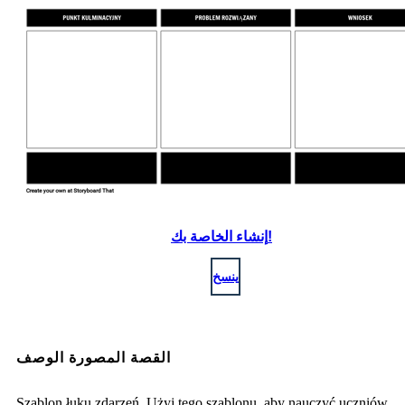
إنشاء الخاصة بك!
ينسخ
القصة المصورة الوصف
Szablon łuku zdarzeń. Użyj tego szablonu, aby nauczyć uczniów