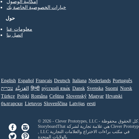
إمكانية الوصول
خيارات الخصوصية الخاصة بك
حول
معلومات عنا
اتصل بنا
English
Español
Français
Deutsch
Italiana
Nederlands
Português
Norsk
Suomi
Svenska
Dansk
ру́сский язы́к
हिन्दी
العَرَبِيَّة
עברית
Türkçe
Polski
Româna
Ceština
Slovenský
Magyar
Hrvatski
български
Lietuvos
Slovenščina
Latvijas
eesti
Clever Prototypes, - كل الحقوق محفوظة.
Clever Prototyp
StoryboardThat هي علامة تجارية لشركة
في مكتب براءات الاختراع والعلامات التجارية
, LLC
بالولايات المتحدة