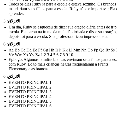
Todos os dias Ruby ia para a escola e estava sozinho. Os brancos
mandariam seus filhos para a escola. Ruby não se importava; Ela 
aprender.
الانزلاق: 5
Um dia, Ruby se esqueceu de dizer sua oração diária antes de ir p
escola. Ela parou na frente da multidão irritada e disse sua oração,
depois foi para a escola. Sua professora ficou impressionada.
الانزلاق: 6
Aa Bb Cc Dd Ee Ff Gg Hh Ii Jj Kk Ll Mm Nn ​​Oo Pp Qq Rr Ss 
Vv Ww Xx Yy Zz 1 2 3 4 5 6 7 8 9 10
Epílogo: Algumas famílias brancas enviaram seus filhos para a es
com Ruby. Logo mais crianças negras freqüentaram a Frantz
Elementary e as brancas.
الانزلاق: 0
EVENTO PRINCIPAL 1
EVENTO PRINCIPAL 2
EVENTO PRINCIPAL 3
EVENTO PRINCIPAL 4
EVENTO PRINCIPAL 5
EVENTO PRINCIPAL 6