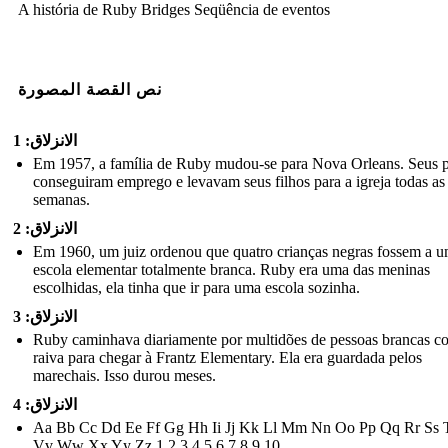
A história de Ruby Bridges Seqüência de eventos
نص القصة المصورة
الانزلاق: 1
Em 1957, a família de Ruby mudou-se para Nova Orleans. Seus p
conseguiram emprego e levavam seus filhos para a igreja todas as
semanas.
الانزلاق: 2
Em 1960, um juiz ordenou que quatro crianças negras fossem a 
escola elementar totalmente branca. Ruby era uma das meninas
escolhidas, ela tinha que ir para uma escola sozinha.
الانزلاق: 3
Ruby caminhava diariamente por multidões de pessoas brancas c
raiva para chegar à Frantz Elementary. Ela era guardada pelos
marechais. Isso durou meses.
الانزلاق: 4
Aa Bb Cc Dd Ee Ff Gg Hh Ii Jj Kk Ll Mm Nn ​​Oo Pp Qq Rr Ss 
Vv Ww Xx Yy Zz 1 2 3 4 5 6 7 8 9 10