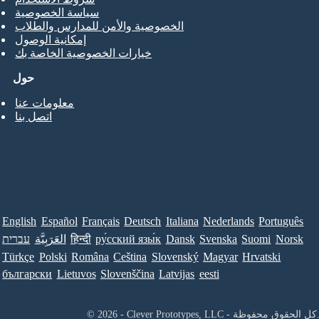
سياسة الخصوصية
الخصوصية والأمن للمدارس والطلاب
إمكانية الوصول
خيارات الخصوصية الخاصة بك
حول
معلومات عنا
اتصل بنا
English
Español
Français
Deutsch
Italiana
Nederlands
Português
Norsk
Suomi
Svenska
Dansk
ру́сский язы́к
हिन्दी
العَرَبِيَّة
עברית
Türkçe
Polski
Româna
Ceština
Slovenský
Magyar
Hrvatski
български
Lietuvos
Slovenščina
Latvijas
eesti
Clever Prototypes, - كل الحقوق محفوظة.