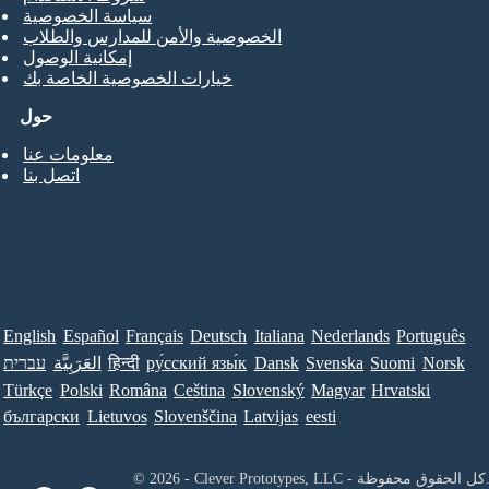
سياسة الخصوصية
الخصوصية والأمن للمدارس والطلاب
إمكانية الوصول
خيارات الخصوصية الخاصة بك
حول
معلومات عنا
اتصل بنا
English
Español
Français
Deutsch
Italiana
Nederlands
Português
Norsk
Suomi
Svenska
Dansk
ру́сский язы́к
हिन्दी
العَرَبِيَّة
עברית
Türkçe
Polski
Româna
Ceština
Slovenský
Magyar
Hrvatski
български
Lietuvos
Slovenščina
Latvijas
eesti
Clever Prototypes, - كل الحقوق محفوظة.