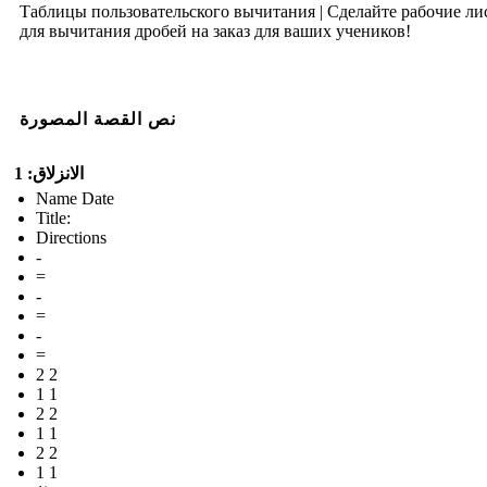
Таблицы пользовательского вычитания | Сделайте рабочие ли
для вычитания дробей на заказ для ваших учеников!
نص القصة المصورة
الانزلاق: 1
Name Date
Title:
Directions
-
=
-
=
-
=
2 2
1 1
2 2
1 1
2 2
1 1