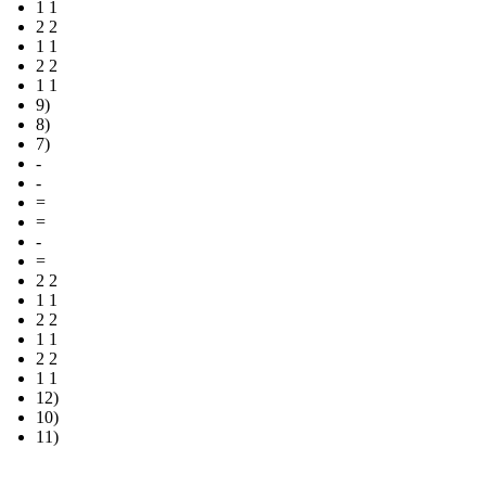
1 1
2 2
1 1
2 2
1 1
9)
8)
7)
-
-
=
=
-
=
2 2
1 1
2 2
1 1
2 2
1 1
12)
10)
11)