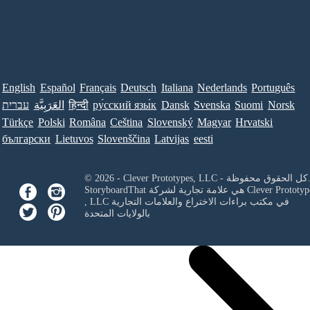
English
Español
Français
Deutsch
Italiana
Nederlands
Português
Norsk
Suomi
Svenska
Dansk
ру́сский язы́к
हिन्दी
العَرَبِيَّة
עברית
Türkçe
Polski
Româna
Ceština
Slovenský
Magyar
Hrvatski
български
Lietuvos
Slovenščina
Latvijas
eesti
Clever Prototypes, - كل الحقوق محفوظة.
Clever Prototyp
StoryboardThat هي علامة تجارية لشركة
في مكتب براءات الاختراع والعلامات التجارية
, LLC
بالولايات المتحدة