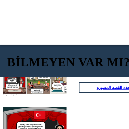
BİLMEYEN VAR MI
Pes diyorum! Bu
kadar da olmaz .
Amma hava attınız
Vay be dede!
canım.!
"Doğacaktır sana vadettiği günler hakkın,
Yıktın beni!
Kim bilir belki yarın belki yarından da yakın!"
Sen de mi?
En başta sorduğum sorumu
geri alıyorum ve düzeltiyorum:
Aranızda İstiklâl Marşı'nı
bilmeyen var mı?
Cevap veriyorum:
YOK!
"Canı, cananı, bütün varımı
Sonraki gün sınıfta çıkıp okudum İstiklâl
alsın da Hüda/ Etmesin tek
ذه القصة المصورة
Marşı'nı. Hem de tıpkı Hasan Amca,
vatanımdan beni dünyada
babaannem, annem, ablam gibi. İşte böyle
Ben bir ablama bakayım deyip
cüda."
gür sesle:
ablamın odasına geçtim. Nasıl olsa
Hakkıdır, hür yaşamış bayrağımın hürriyet;
telefonla konuşuyordur. Beni
Hakkıdır Hakk'a tapan milletimin istiklâl.
duymaz sanmıştım. Nerede
kalmıştım:" Kim bu cennet vatanın
uğruna olmaz ki feda? /Şüheda
Omuzlarım yer çekimine yenik düşmüş doğru
fışkıracak toprağı sıksan, şüheda."
dedemin yanına vardım.
Ve işte o an, tamamlayamamıştım.
TAHRAN TÜRK OKULU
"Arkadaş yurduma alçakları uğratma sakın
Ablam kulağında telefon:
Siper et gövdeni, dursun bu hayasızca akın."
Tabii ki yine takıldım. Bu sefer kim koştu
imdadıma?
Create your own at Storyboard That
Vay be dede!
"Doğacaktır sana 
Yıktın beni!
Kim bilir belki yarı
Sen de mi?
En başta sorduğum sorumu
geri alıyorum ve düzeltiyorum:
Aranızda İstiklâl Marşı'nı