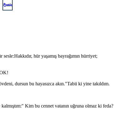
ينسخ
r sesle:Hakkıdır, hür yaşamış bayrağımın hürriyet;
 YOK!
eni, dursun bu hayasızca akın."Tabii ki yine takıldım.
 kalmıştım:" Kim bu cennet vatanın uğruna olmaz ki feda?