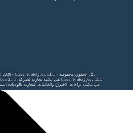
© 2026 - Clever Prototypes, LLC - كل الحقوق محفوظة.
Clever Prototypes , LLC
StoryboardThat هي علامة تجارية لشركة
في مكتب براءات الاختراع والعلامات التجارية بالولايات المت