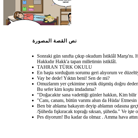
canım.!
"Canı, cananı, bütün varımı
alsın da Hüda/ Etmesin tek
vatanımdan beni dünyada
Ben bir ablama bakayım deyip
cüda."
ablamın odasına geçtim. Nasıl olsa
telefonla konuşuyordur. Beni
duymaz sanmıştım. Nerede
نص القصة المصورة
kalmıştım:" Kim bu cennet vatanın
uğruna olmaz ki feda? /Şüheda
fışkıracak toprağı sıksan, şüheda."
Ve işte o an, tamamlayamamıştım.
Ablam kulağında telefon:
Sonraki gün sınıfta çıkıp okudum İstiklâl Marşı'nı.
Hakkıdır Hakk'a tapan milletimin istiklâl.
TAHRAN TÜRK OKULU
En başta sorduğum sorumu geri alıyorum ve düzelti
Vay be dede! Yıktın beni! Sen de mi?
Omuzlarım yer çekimine yenik düşmüş doğru dedemin
Bu sefer kim koştu imdadıma?
"Doğacaktır sana vadettiği günler hakkın, Kim bilir 
"Canı, cananı, bütün varımı alsın da Hüda/ Etmesi
Ben bir ablama bakayım deyip ablamın odasına geçt
/Şüheda fışkıracak toprağı sıksan, şüheda." Ve işt
Pes diyorum! Bu kadar da olmaz . Amma hava attını