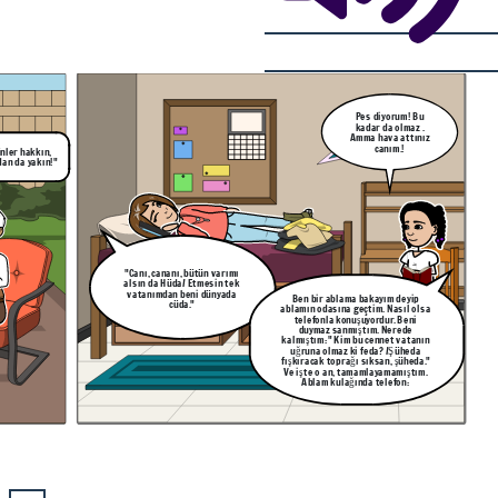
Pes diyorum! Bu
kadar da olmaz .
Amma hava attınız
canım.!
nler hakkın,
dan da yakın!"
"Canı, cananı, bütün varımı
alsın da Hüda/ Etmesin tek
vatanımdan beni dünyada
Ben bir ablama bakayım deyip
cüda."
ablamın odasına geçtim. Nasıl olsa
telefonla konuşuyordur. Beni
duymaz sanmıştım. Nerede
kalmıştım:" Kim bu cennet vatanın
uğruna olmaz ki feda? /Şüheda
fışkıracak toprağı sıksan, şüheda."
Ve işte o an, tamamlayamamıştım.
Ablam kulağında telefon: