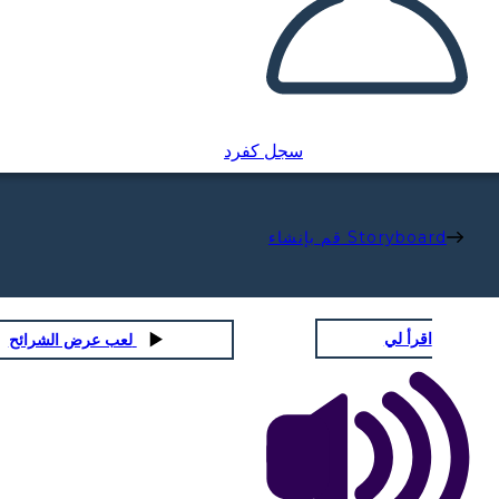
سجل كفرد
قم بإنشاء Storyboard
اقرأ لي
لعب عرض الشرائح