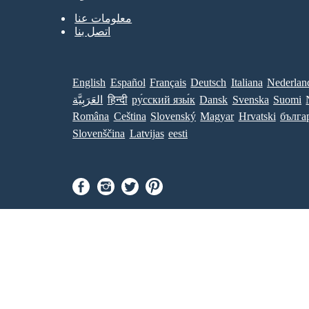
معلومات عنا
اتصل بنا
English
Español
Français
Deutsch
Italiana
Nederlan
Suomi
Svenska
Dansk
ру́сский язы́к
हिन्दी
العَرَبِيَّة
Româna
Ceština
Slovenský
Magyar
Hrvatski
бълга
Slovenščina
Latvijas
eesti