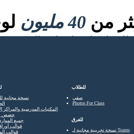
كثر من
40 مليون
لوح
للطلاب
ل
صفي
نسخة مجانية لل
Photos For Class
ال
المكتبات المدرسية والمراكز ال
حصص ال
للفرق
جميع الموارد
قوالب أوراق
نسخة تجريبية مجانية لـ Teams
قوالب ال