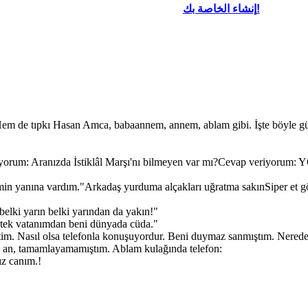
إنشاء الخاصة بك!
 Hem de tıpkı Hasan Amca, babaannem, annem, ablam gibi. İşte böyle gü
yorum: Aranızda İstiklâl Marşı'nı bilmeyen var mı?Cevap veriyorum:
 yanına vardım."Arkadaş yurduma alçakları uğratma sakınSiper et gövd
belki yarın belki yarından da yakın!"
n tek vatanımdan beni dünyada cüda."
im. Nasıl olsa telefonla konuşuyordur. Beni duymaz sanmıştım. Nerede
e o an, tamamlayamamıştım. Ablam kulağında telefon:
z canım.!