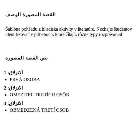
القصة المصورة الوصف
Šablóna pohľadu z hľadiska aktivity v literatúre. Nechajte študentov
identifikovať v príbehoch, ktoré čítajú, rôzne typy rozprávania!
نص القصة المصورة
الانزلاق: 1
PRVÁ OSOBA
الانزلاق: 2
OMEZITEĽ TRETÍCH OSÔB
الانزلاق: 3
OBMEDZENÁ TRETÍ OSOB