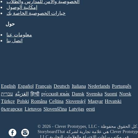
الخصوصية والأمن للمدارس والطلاب
إمكانية الوصول
خيارات الخصوصية الخاصة بك
حول
معلومات عنا
اتصل بنا
English
Español
Français
Deutsch
Italiana
Nederlands
Português
Norsk
Suomi
Svenska
Dansk
ру́сский язы́к
हिन्दी
العَرَبِيَّة
עברית
Türkçe
Polski
Româna
Ceština
Slovenský
Magyar
Hrvatski
български
Lietuvos
Slovenščina
Latvijas
eesti
Clever Prototypes, - كل الحقوق محفوظة.
Clever Prototyp
StoryboardThat هي علامة تجارية لشركة
في مكتب براءات الاختراع والعلامات التجارية
, LLC