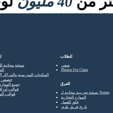
كثر من
40 مليون
لوح
للطلاب
ل
صفي
نسخة مجانية لل
Photos For Class
ال
المكتبات المدرسية والمراكز ال
حصص ال
للفرق
جميع الموارد
قوالب أوراق
نسخة تجريبية مجانية لـ Teams
قوالب ال
الموارد التجارية
خلق للعمل
تاريخ فريق بلدي