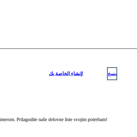
ينسخ
إنشاء الخاصة بك!
rimerom. Prilagodite naše delovne liste svojim potrebam!