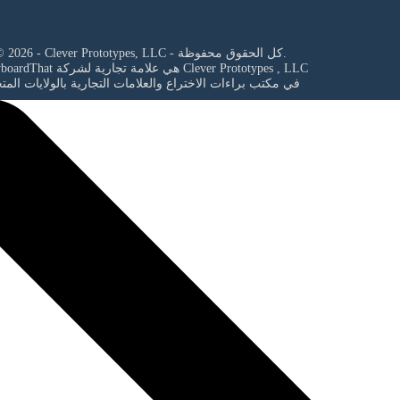
© 2026 - Clever Prototypes, LLC - كل الحقوق محفوظة.
Clever Prototypes , LLC
StoryboardThat هي علامة تجارية لشركة
في مكتب براءات الاختراع والعلامات التجارية بالولايات المت