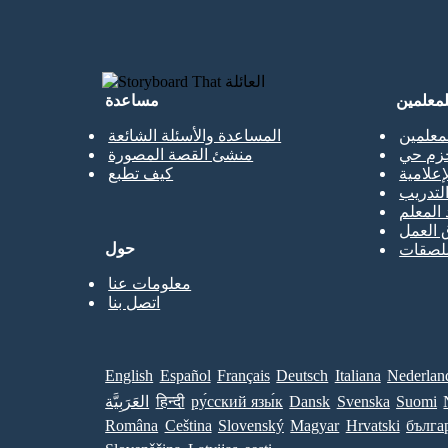
لمعلمين
مساعدة
معلمين
المساعدة والأسئلة الشائعة
حزم حي
منشئ القصة المصورة
إعلامية
كيف تطبع
تدريب
 المعلم
 العمل
حول
ملصقات
معلومات عنا
اتصل بنا
English
Español
Français
Deutsch
Italiana
Nederlan
Suomi
Svenska
Dansk
ру́сский язы́к
हिन्दी
العَرَبِيَّة
Româna
Ceština
Slovenský
Magyar
Hrvatski
бълга