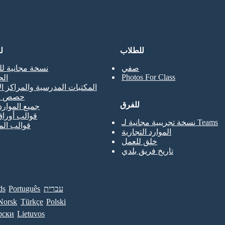
للطلاب
ل
صفي
نسخة مجانية لل
Photos For Class
ال
المكتبات المدرسية والمراكز ال
حصص ال
للفرق
جميع الموارد
قوالب أوراق
نسخة تجريبية مجانية لـ Teams
قوالب ال
الموارد التجارية
خلق للعمل
تاريخ فريق بلدي
עברית
Português
ds
Norsk
Türkçe
Polski
рски
Lietuvos