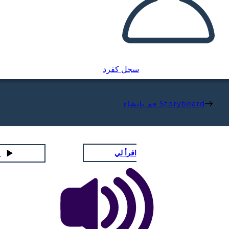
سجل كفرد
قم بإنشاء Storyboard
اقرأ لي
لعب عر