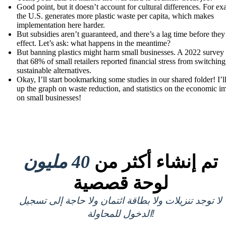
Good point, but it doesn’t account for cultural differences. For ex
the U.S. generates more plastic waste per capita, which makes
implementation here harder.
But subsidies aren’t guaranteed, and there’s a lag time before they
effect. Let’s ask: what happens in the meantime?
But banning plastics might harm small businesses. A 2022 survey
that 68% of small retailers reported financial stress from switching
sustainable alternatives.
Okay, I’ll start bookmarking some studies in our shared folder! I’ll
up the graph on waste reduction, and statistics on the economic i
on small businesses!
تم إنشاء أكثر من
40 مليون
لوحة قصصية
لا توجد تنزيلات ولا بطاقة ائتمان ولا حاجة إلى تسجيل
الدخول للمحاولة!