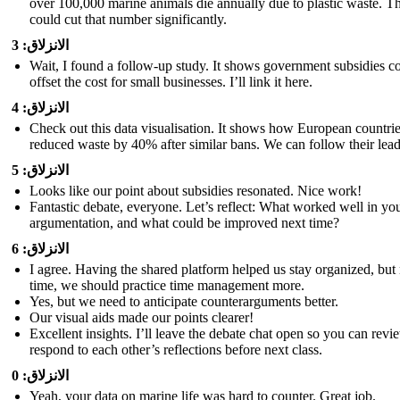
over 100,000 marine animals die annually due to plastic waste. T
could cut that number significantly.
الانزلاق: 3
Wait, I found a follow-up study. It shows government subsidies c
offset the cost for small businesses. I’ll link it here.
الانزلاق: 4
Check out this data visualisation. It shows how European countri
reduced waste by 40% after similar bans. We can follow their lea
الانزلاق: 5
Looks like our point about subsidies resonated. Nice work!
Fantastic debate, everyone. Let’s reflect: What worked well in yo
argumentation, and what could be improved next time?
الانزلاق: 6
I agree. Having the shared platform helped us stay organized, but
time, we should practice time management more.
Yes, but we need to anticipate counterarguments better.
Our visual aids made our points clearer!
Excellent insights. I’ll leave the debate chat open so you can rev
respond to each other’s reflections before next class.
الانزلاق: 0
Yeah, your data on marine life was hard to counter. Great job.