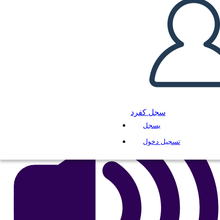
Constructivist Classroom
انسخ هذه القصة المصورة
إنشاء لوحة القصة
لعب عرض الشرائح
اقرأ لي
سجل كفرد
يسجل
تسجيل دخول