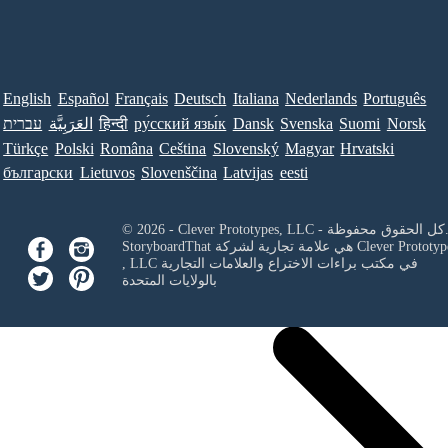
English
Español
Français
Deutsch
Italiana
Nederlands
Português
Norsk
Suomi
Svenska
Dansk
ру́сский язы́к
हिन्दी
العَرَبِيَّة
עברית
Türkçe
Polski
Româna
Ceština
Slovenský
Magyar
Hrvatski
български
Lietuvos
Slovenščina
Latvijas
eesti
Clever Prototypes, - كل الحقوق محفوظة.
Clever Prototyp
StoryboardThat هي علامة تجارية لشركة
في مكتب براءات الاختراع والعلامات التجارية
, LLC
بالولايات المتحدة