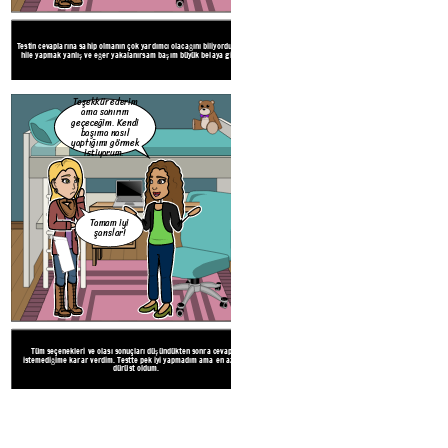
Tüm seçenekleri ve olası sonuçları düşündükte
Testin cevaplarına sahip olmanın çok yardımcı olacağını biliyordum. Ama
istemediğime karar verdim. Testte pek iyi yapm
hile yapmak yanlış ve eğer yakalanırsam başım büyük belaya girer ...
dürüst oldum.
Teşekkür ederim
ama sanırım
geçeceğim. Kendi
başıma nasıl
yaptığımı görmek
istiyorum.
Tamam iyi
şanslar!
Tüm seçenekleri ve olası sonuçları düşündükten sonra cevapları
istemediğime karar verdim. Testte pek iyi yapmadım ama en azından
dürüst oldum.