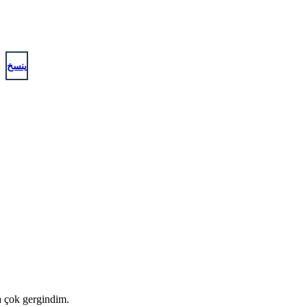
ينسخ
a çok gergindim.