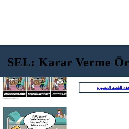
SEL: Karar Verme Ör
Teşekkür ederim
ama sanırım
Oh hayır, ne
geçeceğim. Kendi
yapmalıyım?
Sally yarınki
başıma nasıl
testin cevaplarını
yaptığımı görmek
bana verdi! Onları
istiyorum.
istiyor musun?
Tamam iyi
şanslar!
ذه القصة المصورة
Tüm seçenekleri ve olası sonuçları düşündükten sonra cevapları
Bir keresinde arkadaşım ertesi gün yaptığımız bir matematik testinin
Testin cevaplarına sahip olmanın çok yardımcı olacağını biliyordum. Ama
istemediğime karar verdim. Testte pek iyi yapmadım ama en azından
cevaplarını buldu ve bir kopya istedim. Test konusunda çok gergindim.
hile yapmak yanlış ve eğer yakalanırsam başım büyük belaya girer ...
dürüst oldum.
Create your own at Storyboard That
Oh hayır
yapmalı
Sally yarınki
testin cevaplarını
bana verdi! Onları
istiyor musun?