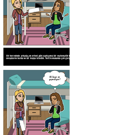
Bir keresinde arkadaşım ertesi gün yaptığımız bir matematik testinin
Testin cevaplarına sahip olmanın çok yardımcı olac
cevaplarını buldu ve bir kopya istedim. Test konusunda çok gergindim.
hile yapmak yanlış ve eğer yakalanırsam başım büy
Create your own at Storyboard That
Teşekkür ederim
ama sanırım
Oh hayır, ne
geçeceğim. Kendi
yapmalıyım?
başıma nasıl
yaptığımı görmek
istiyorum.
Tamam iyi
şanslar!