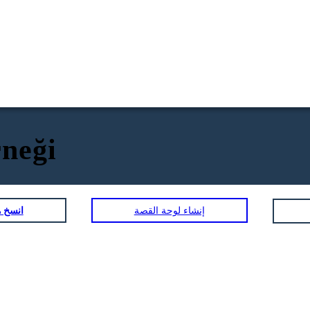
neği
إنشاء لوحة القصة
انسخ ه
Teşekkür ederim
ama sanırım
, ne
geçeceğim. Kendi
yım?
başıma nasıl
yaptığımı görmek
istiyorum.