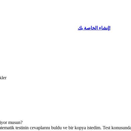
إنشاء الخاصة بك!
kler
stiyor musun?
atematik testinin cevaplarını buldu ve bir kopya istedim. Test konusund