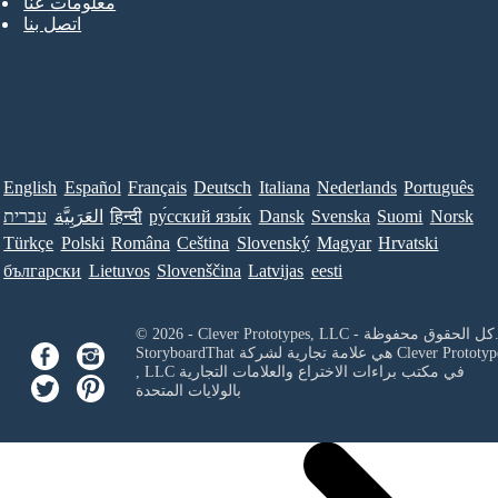
معلومات عنا
اتصل بنا
English
Español
Français
Deutsch
Italiana
Nederlands
Português
Norsk
Suomi
Svenska
Dansk
ру́сский язы́к
हिन्दी
العَرَبِيَّة
עברית
Türkçe
Polski
Româna
Ceština
Slovenský
Magyar
Hrvatski
български
Lietuvos
Slovenščina
Latvijas
eesti
Clever Prototypes, - كل الحقوق محفوظة.
Clever Prototyp
StoryboardThat هي علامة تجارية لشركة
في مكتب براءات الاختراع والعلامات التجارية
, LLC
بالولايات المتحدة