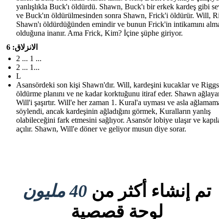
yanlışlıkla Buck'ı öldürdü. Shawn, Buck'ı bir erkek kardeş gibi se
ve Buck'ın öldürülmesinden sonra Shawn, Frick'i öldürür. Will, R
Shawn'ı öldürdüğünden emindir ve bunun Frick'in intikamını alma
olduğuna inanır. Ama Frick, Kim? İçine şüphe giriyor.
الانزلاق: 6
2 ... 1 ...
2 ... 1...
L
Asansördeki son kişi Shawn'dır. Will, kardeşini kucaklar ve Riggs
öldürme planını ve ne kadar korktuğunu itiraf eder. Shawn ağlaya
Will'i şaşırtır. Will'e her zaman 1. Kural'a uyması ve asla ağlamam
söylendi, ancak kardeşinin ağladığını görmek, Kuralların yanlış
olabileceğini fark etmesini sağlıyor. Asansör lobiye ulaşır ve kapıl
açılır. Shawn, Will'e döner ve geliyor musun diye sorar.
تم إنشاء أكثر من
40 مليون
لوحة قصصية