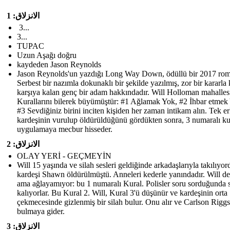
الانزلاق: 1
3...
3...
TUPAC
Uzun Aşağı doğru
kaydeden Jason Reynolds
Jason Reynolds'un yazdığı Long Way Down, ödüllü bir 2017 rom
Serbest bir nazımla dokunaklı bir şekilde yazılmış, zor bir kararla 
karşıya kalan genç bir adam hakkındadır. Will Holloman mahalles
Kurallarını bilerek büyümüştür: #1 Ağlamak Yok, #2 İhbar etmek
#3 Sevdiğiniz birini inciten kişiden her zaman intikam alın. Tek e
kardeşinin vurulup öldürüldüğünü gördükten sonra, 3 numaralı ku
uygulamaya mecbur hisseder.
الانزلاق: 2
OLAY YERİ - GEÇMEYİN
Will 15 yaşında ve silah sesleri geldiğinde arkadaşlarıyla takılıyor
kardeşi Shawn öldürülmüştü. Anneleri kederle yanındadır. Will de
ama ağlayamıyor: bu 1 numaralı Kural. Polisler soru sorduğunda s
kalıyorlar. Bu Kural 2. Will, Kural 3'ü düşünür ve kardeşinin orta
çekmecesinde gizlenmiş bir silah bulur. Onu alır ve Carlson Riggs
bulmaya gider.
الانزلاق: 3