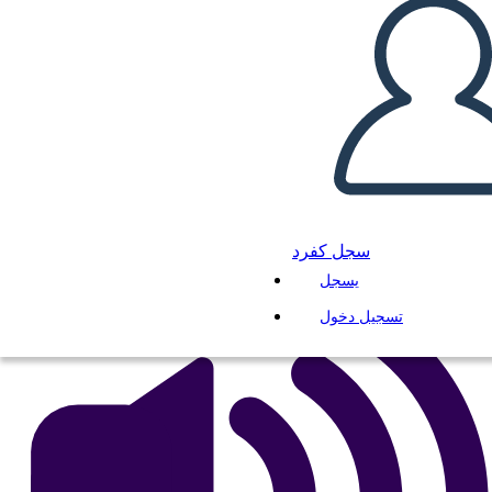
Uzun Yol Aşağı 6 Hücre
Çizim Diyagramı
انسخ هذه القصة المصورة
إنشاء لوحة القصة
لعب عرض الشرائح
اقرأ لي
سجل كفرد
يسجل
تسجيل دخول