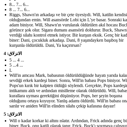
8... 7... 6...
8 ... 7... 6...
Riggs, Shawn'ın arkadaşı ve bir çete üyesiydi. Will, katilin kendis
olduğundan emin. Will asansörde Lobi için L 'ye basar. Sonraki kat
adam biniyor. Will, Shawn'ın vurularak öldürülen akıl hocası Buck
görünce şok olur. Sigara dumanı asansörü doldurur. Buck, Shawn
verdiği silahı kontrol etmek istiyor. Bir kurşun eksik. Genç bir ka
biner: Dani, çocukluk arkadaşı. Dani, 8 yaşındayken başıboş bir
kurşunla öldürüldü. Dani, Ya kaçırırsan?
الانزلاق: 4
5 ... 4 ...
5 ...4 ...
L
Will'in amcası Mark, babasının öldürüldüğünde hayatı yarıda kal
sevdiği erkek kardeşi biner. Sonra, Will'in babası Pops biniyor. Wil
Pops'un kırık bir kalpten öldüğü söylendi. Gerçekte, Pops kardeşi
intikamını aldı ve ardından misilleme olarak öldürüldü. Will, babas
kurallara uyması gerektiğini düşünüyor. Pops, her şeyin boşuna
olduğunu ortaya koyuyor. Yanlış adamı öldürdü. Will'in babası on
sarılır ve aniden Will'in elinden silahı çekip kafasına dayaır!
الانزلاق: 5
Will o kadar korkar ki altını ıslatır. Ardından, Frick adında genç b
biner. Buck, onu katili olarak tanır. Frick, Buck'ı soymaya çalışıy