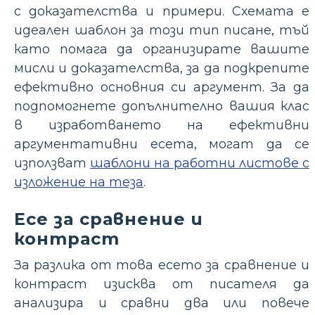
с доказателства и примери. Схемата е
идеален шаблон за този тип писане, тъй
като помага да организирате вашите
мисли и доказателства, за да подкрепите
ефективно основния си аргумент. За да
подпомогнете допълнително вашия клас
в изработването на ефективни
аргументативни есета, могат да се
използват
шаблони на работни листове с
изложение на теза
.
Есе за сравнение и
контраст
За разлика от това есето за сравнение и
контраст изисква от писателя да
анализира и сравни два или повече