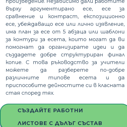
произведение. Независимо дали работите
върху аргументирано есе, есе за
сравнение и контраст, експозиционно
есе, убеждаващо есе или лично изявление,
има план за есе от 5 абзаца или шаблони
за контури за есета, които могат да ви
помогнат да организирате идеи и да
създадете добре структуриран финал
копие. С това ръководство за учители
можете да разберете по-добре
различните типове есета и да
приспособите дейностите си в класната
стая според тях.
СЪЗДАЙТЕ РАБОТНИ
ЛИСТОВЕ С ДЪЛЪГ СЪСТАВ