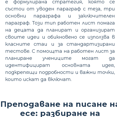
е формулирана стратегия, която се
състои от уводен параграф с теза, три
основни параграфа и заключителен
параграф. Този тип работен лист помага
на децата да планират и организират
своите идеи и обикновено се използва в
класните стаи и за стандартизирани
тестове. С помощта на работен лист за
планиране учениците могат да
идентифицират основната идея,
подкрепящи подробности и важни точки,
които искат да включат.
Преподаване на писане н
есе: разбиране на