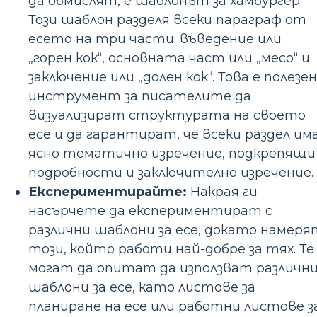
да обмислят, е шаблонът за хамбургер.
Този шаблон разделя всеки параграф от
есето на три части: въведение или
„горен кок“, основната част или „месо“ и
заключение или „долен кок“. Това е полезен
инструмент за писателите да
визуализират структурата на своето
есе и да гарантират, че всеки раздел им
ясно тематично изречение, подкрепящи
подробности и заключително изречение.
Експериментирайте:
Накрая ги
насърчете да експериментират с
различни шаблони за есе, докато намеря
този, който работи най-добре за тях. Те
могат да опитат да използват различн
шаблони за есе, като листове за
планиране на есе или работни листове з