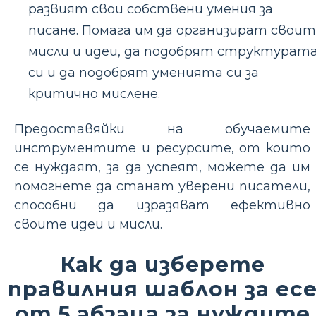
развият свои собствени умения за
писане. Помага им да организират свои
мисли и идеи, да подобрят структурат
си и да подобрят уменията си за
критично мислене.
Предоставяйки на обучаемите
инструментите и ресурсите, от които
се нуждаят, за да успеят, можете да им
помогнете да станат уверени писатели,
способни да изразяват ефективно
своите идеи и мисли.
Как да изберете
правилния шаблон за ес
от 5 абзаца за нуждите