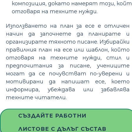
композиция, докато намерят този, койт
отговаря на техните нужди.
Използването на план за есе е отличен
начин да започнете да планирате и
организирате тяхното писане. Избирайки
правилния план на есе или шаблон, който
отговаря на техните нужди, стил и
предпочитания за писане, учениците
могат да се почувстват по-уверени и
мотивирани да напишат есе, което
информира, убеждава или забавлява
техните читатели.
СЪЗДАЙТЕ РАБОТНИ
ЛИСТОВЕ С ДЪЛЪГ СЪСТАВ