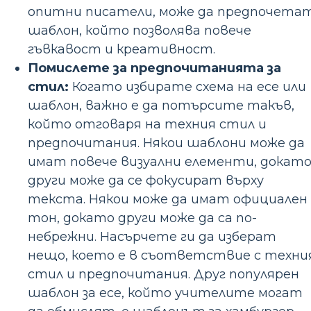
опитни писатели, може да предпочета
шаблон, който позволява повече
гъвкавост и креативност.
Помислете за предпочитанията за
стил:
Когато избирате схема на есе или
шаблон, важно е да потърсите такъв,
който отговаря на техния стил и
предпочитания. Някои шаблони може да
имат повече визуални елементи, докат
други може да се фокусират върху
текста. Някои може да имат официален
тон, докато други може да са по-
небрежни. Насърчете ги да изберат
нещо, което е в съответствие с техни
стил и предпочитания. Друг популярен
шаблон за есе, който учителите могат