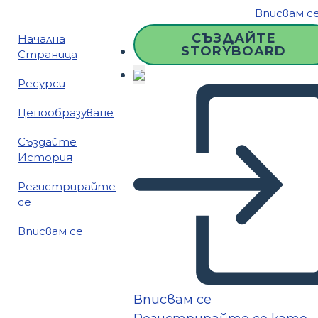
Вписвам с
СЪЗДАЙТЕ
Начална
STORYBOARD
Страница
Ресурси
Ценообразуване
Създайте
История
Регистрирайте
се
Вписвам се
Вписвам се