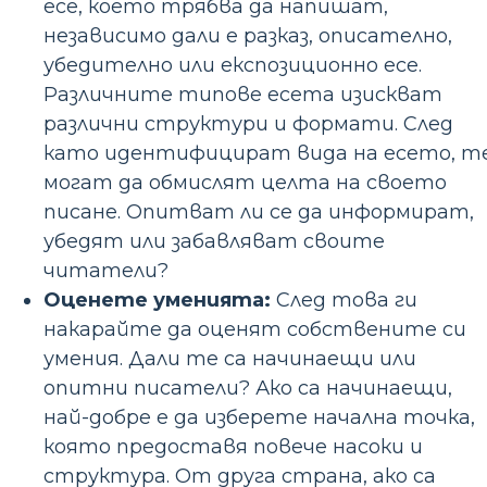
есе, което трябва да напишат,
независимо дали е разказ, описателно,
убедително или експозиционно есе.
Различните типове есета изискват
различни структури и формати. След
като идентифицират вида на есето, т
могат да обмислят целта на своето
писане. Опитват ли се да информират,
убедят или забавляват своите
читатели?
Оценете уменията:
След това ги
накарайте да оценят собствените си
умения. Дали те са начинаещи или
опитни писатели? Ако са начинаещи,
най-добре е да изберете начална точка,
която предоставя повече насоки и
структура. От друга страна, ако са