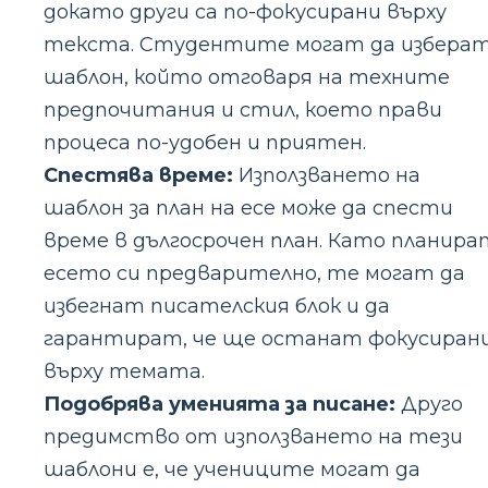
докато други са по-фокусирани върху
текста. Студентите могат да избера
шаблон, който отговаря на техните
предпочитания и стил, което прави
процеса по-удобен и приятен.
Спестява време:
Използването на
шаблон за план на есе може да спести
време в дългосрочен план. Като планира
есето си предварително, те могат да
избегнат писателския блок и да
гарантират, че ще останат фокусиран
върху темата.
Подобрява уменията за писане:
Друго
предимство от използването на тези
шаблони е, че учениците могат да