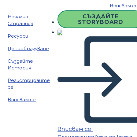
Вписвам с
СЪЗДАЙТЕ
Начална
STORYBOARD
Страница
Ресурси
Ценообразуване
Създайте
История
Регистрирайте
се
Вписвам се
Вписвам се