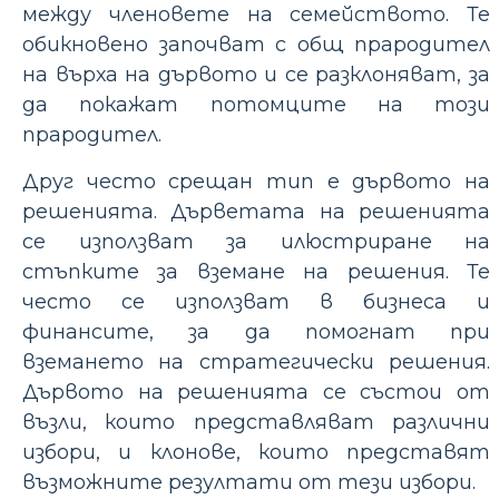
между членовете на семейството. Те
обикновено започват с общ прародител
на върха на дървото и се разклоняват, за
да покажат потомците на този
прародител.
Друг често срещан тип е дървото на
решенията. Дърветата на решенията
се използват за илюстриране на
стъпките за вземане на решения. Те
често се използват в бизнеса и
финансите, за да помогнат при
вземането на стратегически решения.
Дървото на решенията се състои от
възли, които представляват различни
избори, и клонове, които представят
възможните резултати от тези избори.