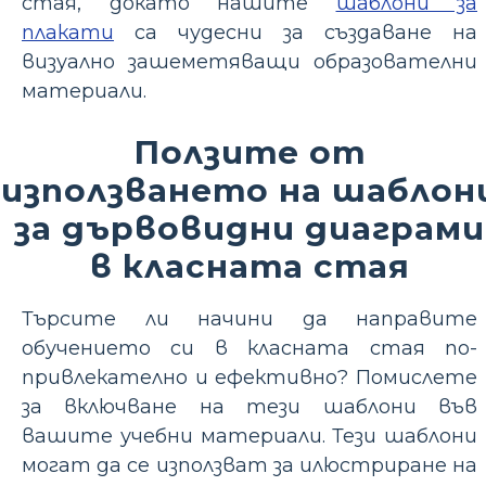
стая, докато нашите
шаблони за
плакати
са чудесни за създаване на
визуално зашеметяващи образователни
материали.
Ползите от
използването на шаблон
за дървовидни диаграми
в класната стая
Търсите ли начини да направите
обучението си в класната стая по-
привлекателно и ефективно? Помислете
за включване на тези шаблони във
вашите учебни материали. Тези шаблони
могат да се използват за илюстриране на