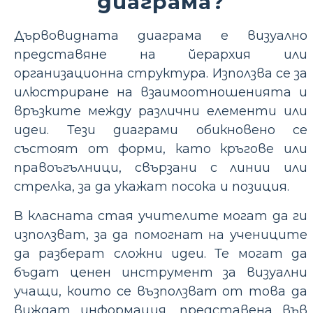
диаграма?
Дървовидната диаграма е визуално
представяне на йерархия или
организационна структура. Използва се за
илюстриране на взаимоотношенията и
връзките между различни елементи или
идеи. Тези диаграми обикновено се
състоят от форми, като кръгове или
правоъгълници, свързани с линии или
стрелка, за да укажат посока и позиция.
В класната стая учителите могат да ги
използват, за да помогнат на учениците
да разберат сложни идеи. Те могат да
бъдат ценен инструмент за визуални
учащи, които се възползват от това да
виждат информация, представена във