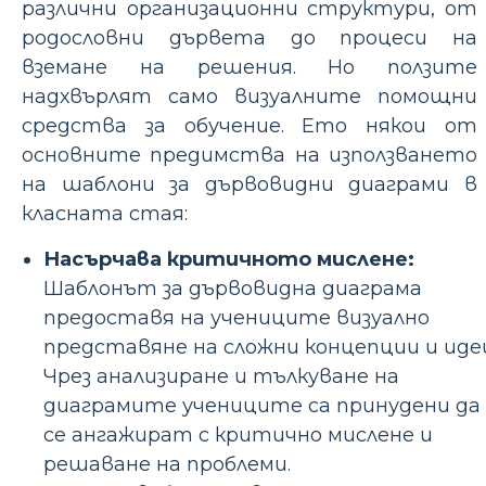
различни организационни структури, от
родословни дървета до процеси на
вземане на решения. Но ползите
надхвърлят само визуалните помощни
средства за обучение. Ето някои от
основните предимства на използването
на шаблони за дървовидни диаграми в
класната стая:
Насърчава критичното мислене:
Шаблонът за дървовидна диаграма
предоставя на учениците визуално
представяне на сложни концепции и иде
Чрез анализиране и тълкуване на
диаграмите учениците са принудени да
се ангажират с критично мислене и
решаване на проблеми.