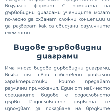
визуален формат. С помощта на
дървовидни диаграми учениците могат
по-лесно да схванат сложни концепции и
да разберат как са свързани различните
елементи.
Видове дървовидни
диаграми
Има много видове дървовидни диаграми,
всяка със свои собствени уникални
характеристики, които предават
различни приложения. Един от най-често
срещаните видове е родословното
дърво. Родословните дървета се
използват за показване на връзките