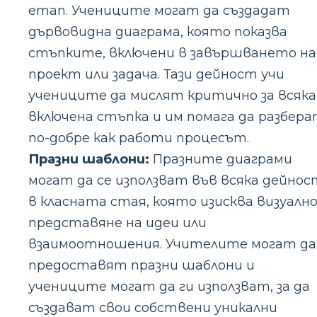
етап. Учениците могат да създадат
дървовидна диаграма, която показва
стъпките, включени в завършването на
проект или задача. Тази дейност учи
учениците да мислят критично за всяка
включена стъпка и им помага да разбер
по-добре как работи процесът.
Празни шаблони:
Празните диаграми
могат да се използват във всяка дейнос
в класната стая, която изисква визуалн
представяне на идеи или
взаимоотношения. Учителите могат да
предоставят празни шаблони и
учениците могат да ги използват, за да
създават свои собствени уникални