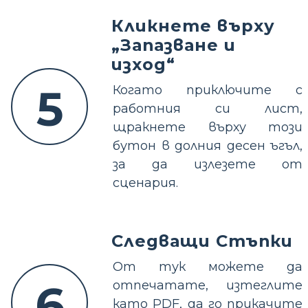
Кликнете върху
„Запазване и
изход“
5
Когато приключите с
работния си лист,
щракнете върху този
бутон в долния десен ъгъл,
за да излезете от
сценария.
Следващи Стъпки
От тук можете да
6
отпечатате, изтеглите
като PDF, да го прикачите