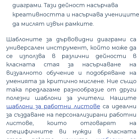
диаграми. Тази дейност насърчава
креативността и насърчава ученицит
да мислят извън рамките.
Шаблоните за дървовидни диаграми са
универсален инструмент, който може да
се използва в различни дейности в
класната стая за насърчаване на
визуалното обучение и подобряване на
уменията за критично мислене. Ние също
така предлагаме разнообразие от други
полезни шаблони за учители. Нашите
шаблони за работни листове
са идеални
за създаване на персонализирани работни
листове, които отговарят на
специфичните ви нужди в класната