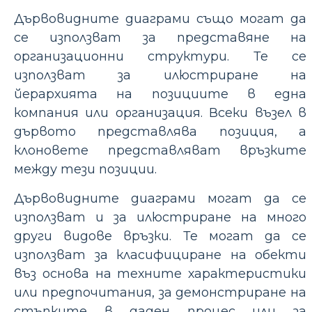
Дървовидните диаграми също могат да
се използват за представяне на
организационни структури. Те се
използват за илюстриране на
йерархията на позициите в една
компания или организация. Всеки възел в
дървото представлява позиция, а
клоновете представляват връзките
между тези позиции.
Дървовидните диаграми могат да се
използват и за илюстриране на много
други видове връзки. Те могат да се
използват за класифициране на обекти
въз основа на техните характеристики
или предпочитания, за демонстриране на
стъпките в даден процес или за