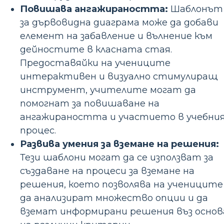
Повишава ангажираността:
Шаблонът
за дървовидна диаграма може да добави
елемент на забавление и вълнение към
дейностите в класната стая.
Предоставяйки на учениците
интерактивен и визуално стимулиращ
инструмент, учителите могат да
помогнат за повишаване на
ангажираността и участието в учебни
процес.
Развива умения за вземане на решения:
Тези шаблони могат да се използват за
създаване на процеси за вземане на
решения, което позволява на учениците
да анализират множество опции и да
вземат информирани решения въз основ