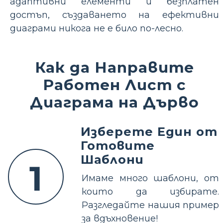
адаптивни елементи и безплатен
достъп, създаването на ефективни
диаграми никога не е било по-лесно.
Как да Направите
Работен Лист с
Диаграма на Дърво
Изберете Един от
Готовите
Шаблони
1
Имаме много шаблони, от
които да избирате.
Разгледайте нашия пример
за вдъхновение!