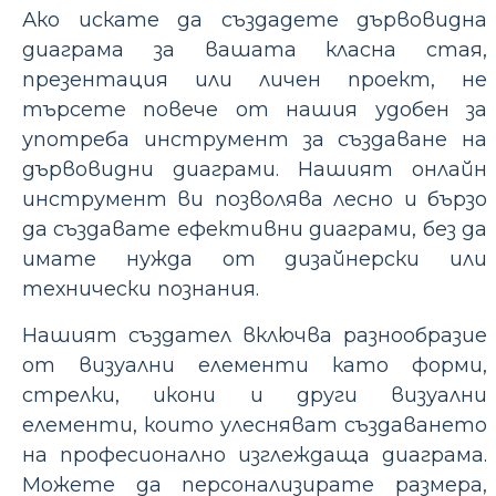
Ако искате да създадете дървовидна
диаграма за вашата класна стая,
презентация или личен проект, не
търсете повече от нашия удобен за
употреба инструмент за създаване на
дървовидни диаграми. Нашият онлайн
инструмент ви позволява лесно и бързо
да създавате ефективни диаграми, без да
имате нужда от дизайнерски или
технически познания.
Нашият създател включва разнообразие
от визуални елементи като форми,
стрелки, икони и други визуални
елементи, които улесняват създаването
на професионално изглеждаща диаграма.
Можете да персонализирате размера,