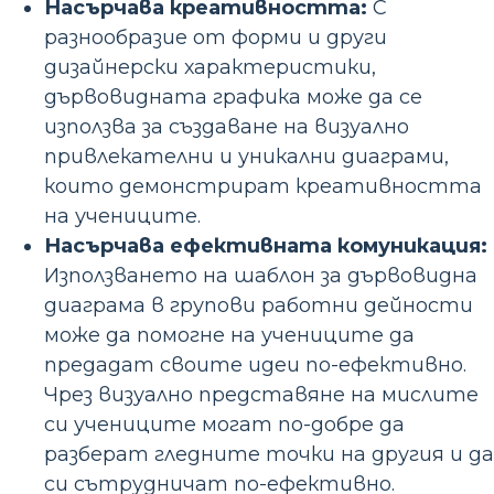
Насърчава креативността:
С
разнообразие от форми и други
дизайнерски характеристики,
дървовидната графика може да се
използва за създаване на визуално
привлекателни и уникални диаграми,
които демонстрират креативността
на учениците.
Насърчава ефективната комуникация:
Използването на шаблон за дървовидна
диаграма в групови работни дейности
може да помогне на учениците да
предадат своите идеи по-ефективно.
Чрез визуално представяне на мислите
си учениците могат по-добре да
разберат гледните точки на другия и да
си сътрудничат по-ефективно.