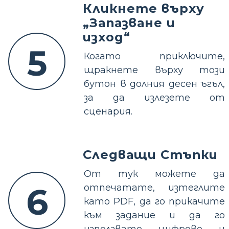
Кликнете върху
„Запазване и
изход“
5
Когато приключите,
щракнете върху този
бутон в долния десен ъгъл,
за да излезете от
сценария.
Следващи Стъпки
От тук можете да
6
отпечатате, изтеглите
като PDF, да го прикачите
към задание и да го