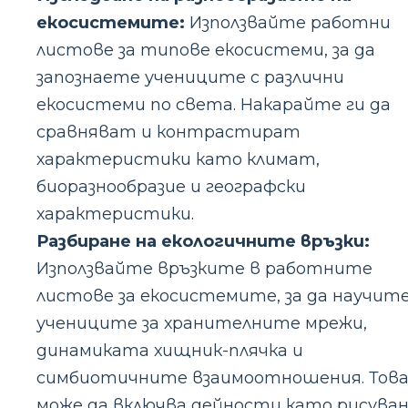
екосистемите:
Използвайте работни
листове за типове екосистеми, за да
запознаете учениците с различни
екосистеми по света. Накарайте ги да
сравняват и контрастират
характеристики като климат,
биоразнообразие и географски
характеристики.
Разбиране на екологичните връзки:
Използвайте връзките в работните
листове за екосистемите, за да научит
учениците за хранителните мрежи,
динамиката хищник-плячка и
симбиотичните взаимоотношения. Тов
може да включва дейности като рисува