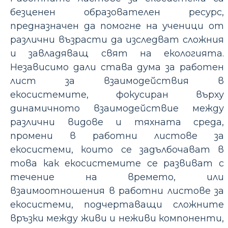
безценен образователен ресурс,
предназначен да помогне на ученици от
различни възрасти да изследват сложния
и завладяващ свят на екологията.
Независимо дали става дума за работен
лист за взаимодействия в
екосистемите, фокусиран върху
динамичното взаимодействие между
различни видове и тяхната среда,
промени в работни листове за
екосистеми, които се задълбочават в
това как екосистемите се развиват с
течение на времето, или
взаимоотношения в работни листове за
екосистеми, подчертаващи сложните
връзки между живи и неживи компоненти,