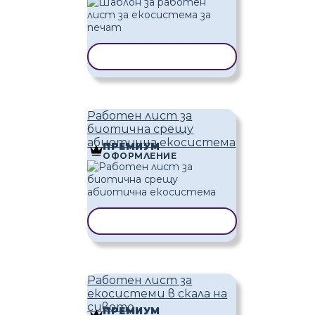
КОПИРАНЕ НА ШАБЛОН
Работен лист за
биотична срещу
абиотична екосистема
ПРЕМИУМ
ОФОРМЛЕНИЕ
КОПИРАНЕ НА ШАБЛОН
Работен лист за
екосистеми в скала на
сивото
ПРЕМИУМ