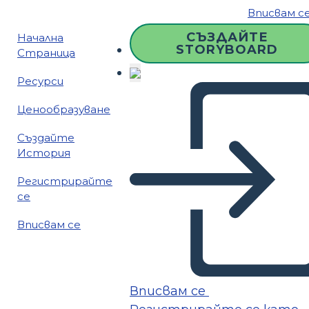
Вписвам с
СЪЗДАЙТЕ
Начална
STORYBOARD
Страница
Ресурси
Ценообразуване
Създайте
История
Регистрирайте
се
Вписвам се
Вписвам се