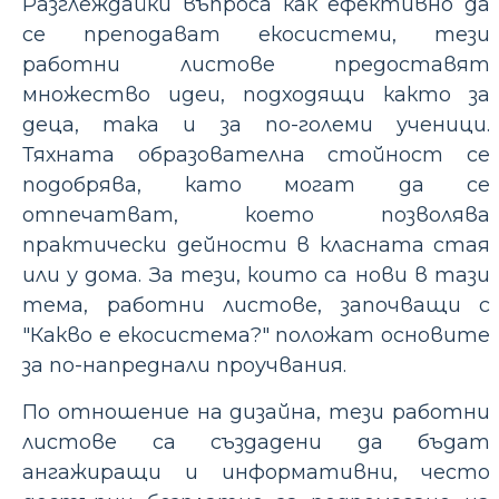
Разглеждайки въпроса как ефективно да
се преподават екосистеми, тези
работни листове предоставят
множество идеи, подходящи както за
деца, така и за по-големи ученици.
Тяхната образователна стойност се
подобрява, като могат да се
отпечатват, което позволява
практически дейности в класната стая
или у дома. За тези, които са нови в тази
тема, работни листове, започващи с
"Какво е екосистема?" положат основите
за по-напреднали проучвания.
По отношение на дизайна, тези работни
листове са създадени да бъдат
ангажиращи и информативни, често