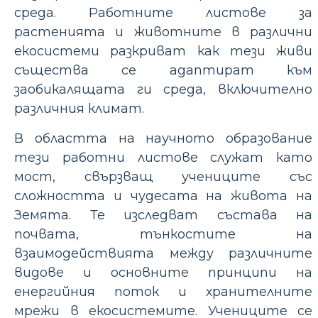
среда. Работните листове за
растенията и животните в различни
екосистеми разкриват как тези живи
същества се адаптират към
заобикалящата ги среда, включително
различния климат.
В областта на научното образование
тези работни листове служат като
мост, свързващ учениците със
сложността и чудесата на живота на
Земята. Те изследват състава на
почвата, тънкостите на
взаимодействията между различните
видове и основните принципи на
енергийния поток и хранителните
мрежи в екосистемите. Учениците се